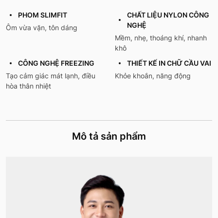
PHOM SLIMFIT
CHẤT LIỆU NYLON CÔNG
NGHỆ
Ôm vừa vặn, tôn dáng
Mềm, nhẹ, thoáng khí, nhanh
khô
CÔNG NGHỆ FREEZING
THIẾT KẾ IN CHỮ CẦU VAI
Tạo cảm giác mát lạnh, điều
Khỏe khoắn, năng động
hòa thân nhiệt
Mô tả sản phẩm