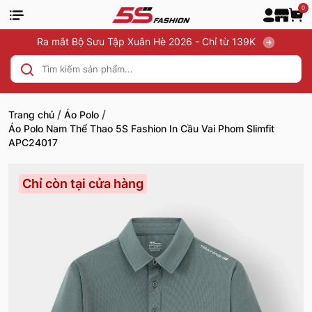
0
Ra mắt Bộ Sưu Tập Xuân Hè 2026 - Chỉ từ 139K
/
/
Trang chủ
Áo Polo
Áo Polo Nam Thể Thao 5S Fashion In Cầu Vai Phom Slimfit
APC24017
Chỉ còn tại cửa hàng