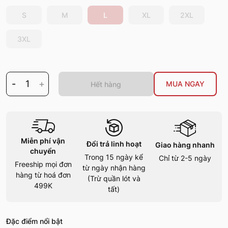
S
M
L
XL
2XL
3XL
-
1
+
MUA NGAY
Hết hàng
Miễn phí vận
Đổi trả linh hoạt
Giao hàng nhanh
chuyển
Trong 15 ngày kể
Chỉ từ 2-5 ngày
Freeship mọi đơn
từ ngày nhận hàng
hàng từ hoá đơn
(Trừ quần lót và
499K
tất)
Đặc điểm nổi bật