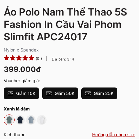
Áo Polo Nam Thể Thao 5S
Fashion In Cầu Vai Phom
Slimfit APC24017
Nylon x Spandex
(0 )
Đã bán: 314
399.000đ
Voucher giảm giá:
Giảm 10K
Giảm 50K
Giảm 25K
Xanh lá đậm
Kích thước:
Hướng dẫn chọn size