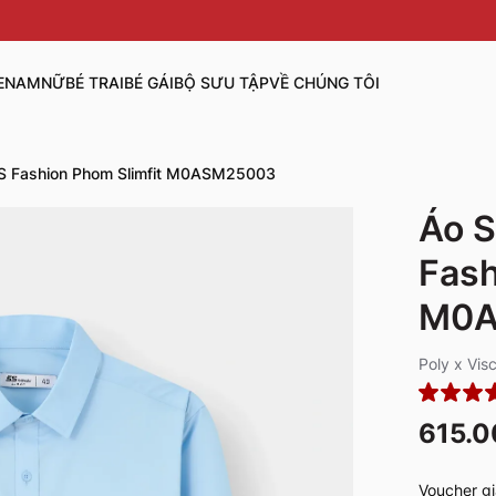
E
NAM
NỮ
BÉ TRAI
BÉ GÁI
BỘ SƯU TẬP
VỀ CHÚNG TÔI
5S Fashion Phom Slimfit M0ASM25003
Áo S
Fash
M0A
Poly x Vi
615.
Voucher gi