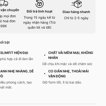
 vận chuyển
Đổi trả linh hoạt
Giao hàng nhanh
ip mọi đơn
Trong 15 ngày kể từ
Chỉ từ 2-5 ngày
ừ hoá đơn
ngày nhận hàng (Trừ
499K
quần lót và tất)
ổi bật
SLIMFIT HIỆN ĐẠI
CHẤT VẢI MỀM MẠI, KHÔNG
NHĂN
phù hợp cả đi làm lẫn
Dễ chịu khi mặc và dễ chăm sóc
ANH NHẸ NHÀNG, DỄ
CO GIÃN NHẸ, THOẢI MÁI
ĐỒ
VẬN ĐỘNG
hiều phong cách, tạo
Giữ form tốt, ít bị bai dão.
mát mắt.