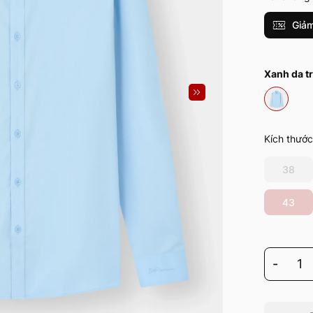
Giảm
Xanh da tr
Kích thước
38
43
-
1