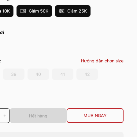
 10K
Giảm 50K
Giảm 25K
ời
:
Hướng dẫn chọn size
39
40
41
42
+
MUA NGAY
Hết hàng