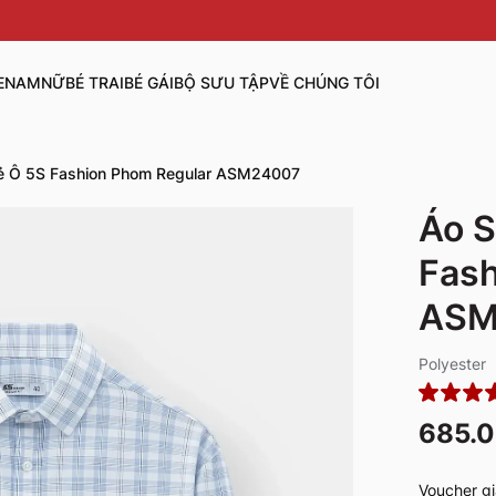
E
NAM
NỮ
BÉ TRAI
BÉ GÁI
BỘ SƯU TẬP
VỀ CHÚNG TÔI
Kẻ Ô 5S Fashion Phom Regular ASM24007
Áo S
Fash
ASM
Polyester
685.
Voucher gi