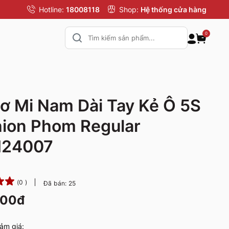
Hotline:
18008118
Shop:
Hệ thống cửa hàng
0
ơ Mi Nam Dài Tay Kẻ Ô 5S
ion Phom Regular
24007
(0 )
Đã bán: 25
000đ
ảm giá: