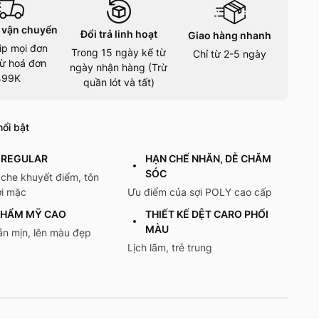
 vận chuyển
Đổi trả linh hoạt
Giao hàng nhanh
ip mọi đơn
Trong 15 ngày kể từ
Chỉ từ 2-5 ngày
ừ hoá đơn
ngày nhận hàng (Trừ
499K
quần lót và tất)
ổi bật
 REGULAR
HẠN CHẾ NHĂN, DỄ CHĂM
SÓC
 che khuyết điểm, tôn
i mặc
Ưu điểm của sợi POLY cao cấp
THẨM MỸ CAO
THIẾT KẾ DỆT CARO PHỐI
MÀU
ẵn mịn, lên màu đẹp
Lịch lãm, trẻ trung