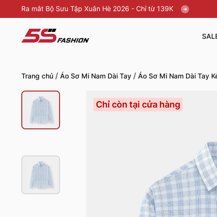
Ra mắt Bộ Sưu Tập Xuân Hè 2026 - Chỉ từ 139K
SAL
/
/
Trang chủ
Áo Sơ Mi Nam Dài Tay
Áo Sơ Mi Nam Dài Tay 
Chỉ còn tại cửa hàng