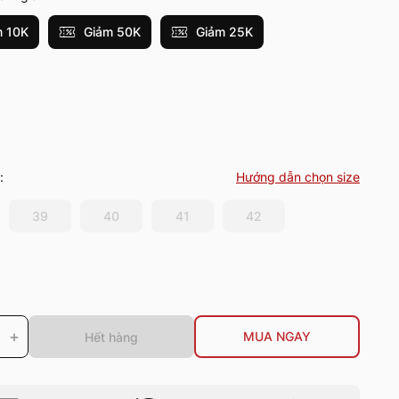
 10K
Giảm 50K
Giảm 25K
:
Hướng dẫn chọn size
39
40
41
42
+
MUA NGAY
Hết hàng