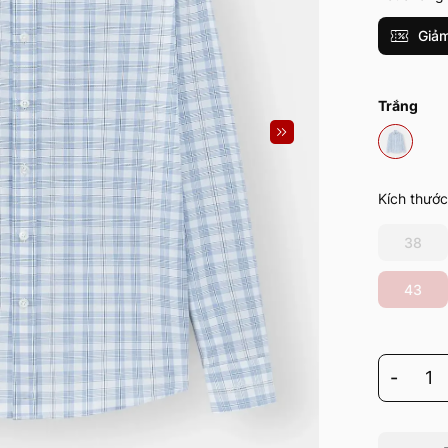
Giảm
Trắng
Kích thước
38
43
-
1