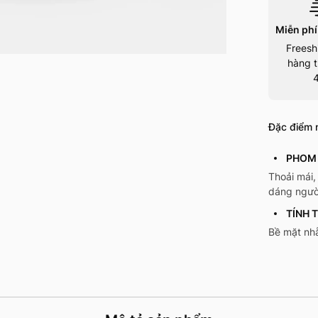
Miễn phí
Freesh
hàng t
Đặc điểm n
PHOM
Thoải mái,
dáng ngườ
TÍNH 
Bề mặt nh