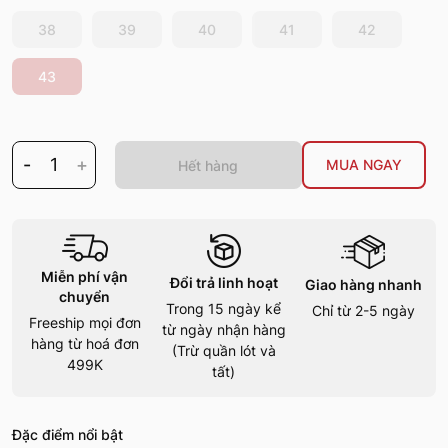
38
39
40
41
42
43
-
1
+
MUA NGAY
Hết hàng
Miễn phí vận
Đổi trả linh hoạt
Giao hàng nhanh
chuyển
Trong 15 ngày kể
Chỉ từ 2-5 ngày
Freeship mọi đơn
từ ngày nhận hàng
hàng từ hoá đơn
(Trừ quần lót và
499K
tất)
Đặc điểm nổi bật