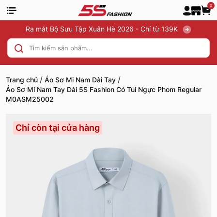
0
Ra mắt Bộ Sưu Tập Xuân Hè 2026 - Chỉ từ 139K
/
/
Trang chủ
Áo Sơ Mi Nam Dài Tay
Áo Sơ Mi Nam Tay Dài 5S Fashion Có Túi Ngực Phom Regular
M0ASM25002
Chỉ còn tại cửa hàng