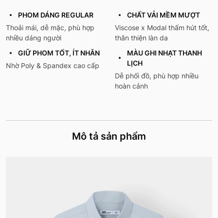
PHOM DÁNG REGULAR
CHẤT VẢI MỀM MƯỢT
Thoải mái, dễ mặc, phù hợp
Viscose x Modal thấm hút tốt,
nhiều dáng người
thân thiện làn da
GIỮ PHOM TỐT, ÍT NHĂN
MÀU GHI NHẠT THANH
LỊCH
Nhờ Poly & Spandex cao cấp
Dễ phối đồ, phù hợp nhiều
hoàn cảnh
Mô tả sản phẩm