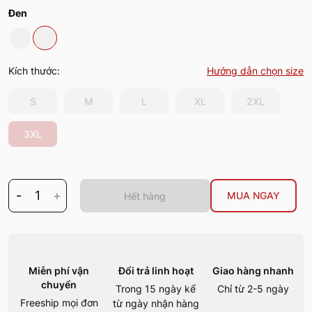
Đen
Kích thước:
Hướng dẫn chọn size
S
M
L
XL
2XL
3XL
-
1
+
MUA NGAY
Hết hàng
Miễn phí vận
Đổi trả linh hoạt
Giao hàng nhanh
chuyển
Trong 15 ngày kể
Chỉ từ 2-5 ngày
Freeship mọi đơn
từ ngày nhận hàng