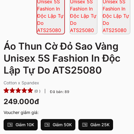
Áo Thun Cờ Đỏ Sao Vàng
Unisex 5S Fashion In Độc
Lập Tự Do ATS25080
Cotton x Spandex
(0 )
Đã bán: 89
249.000đ
Voucher giảm giá:
Giảm 10K
Giảm 50K
Giảm 25K