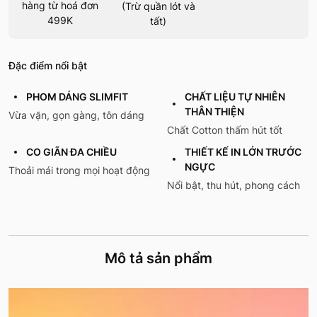
hàng từ hoá đơn
(Trừ quần lót và
499K
tất)
Đặc điểm nổi bật
PHOM DÁNG SLIMFIT
CHẤT LIỆU TỰ NHIÊN
THÂN THIỆN
Vừa vặn, gọn gàng, tôn dáng
Chất Cotton thấm hút tốt
CO GIÃN ĐA CHIỀU
THIẾT KẾ IN LỚN TRƯỚC
NGỰC
Thoải mái trong mọi hoạt động
Nổi bật, thu hút, phong cách
Mô tả sản phẩm