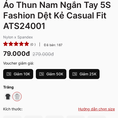
Áo Thun Nam Ngắn Tay 5S
Fashion Dệt Kẻ Casual Fit
ATS24001
Nylon x Spandex
(0 )
Đã bán: 187
79.000đ
279.000đ
Voucher giảm giá:
Giảm 10K
Giảm 50K
Giảm 25K
Trắng
Kích thước:
Hướng dẫn chọn size