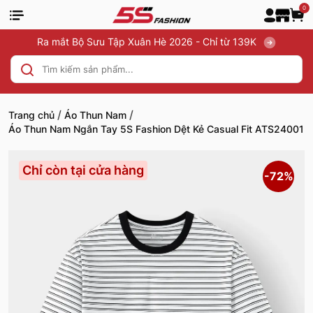
0
Ra mắt Bộ Sưu Tập Xuân Hè 2026 - Chỉ từ 139K
/
/
Trang chủ
Áo Thun Nam
Áo Thun Nam Ngắn Tay 5S Fashion Dệt Kẻ Casual Fit ATS24001
Chỉ còn tại cửa hàng
-72%