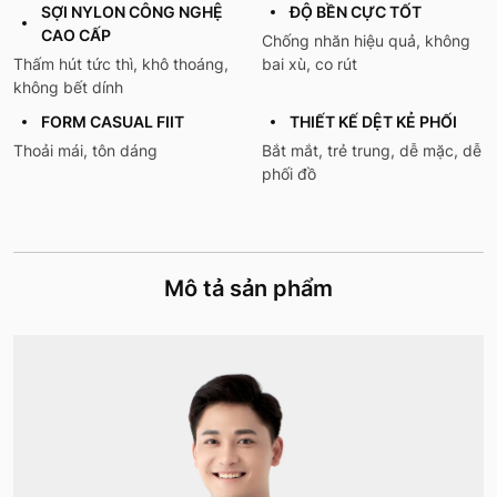
SỢI NYLON CÔNG NGHỆ
ĐỘ BỀN CỰC TỐT
CAO CẤP
Chống nhăn hiệu quả, không
Thấm hút tức thì, khô thoáng,
bai xù, co rút
không bết dính
FORM CASUAL FIIT
THIẾT KẾ DỆT KẺ PHỐI
Thoải mái, tôn dáng
Bắt mắt, trẻ trung, dễ mặc, dễ
phối đồ
Mô tả sản phẩm