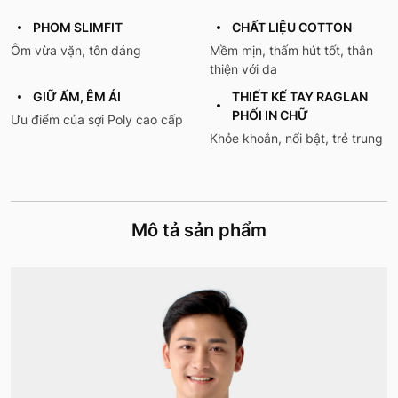
PHOM SLIMFIT
CHẤT LIỆU COTTON
Ôm vừa vặn, tôn dáng
Mềm mịn, thấm hút tốt, thân
thiện với da
GIỮ ẤM, ÊM ÁI
THIẾT KẾ TAY RAGLAN
PHỐI IN CHỮ
Ưu điểm của sợi Poly cao cấp
Khỏe khoắn, nổi bật, trẻ trung
Mô tả sản phẩm