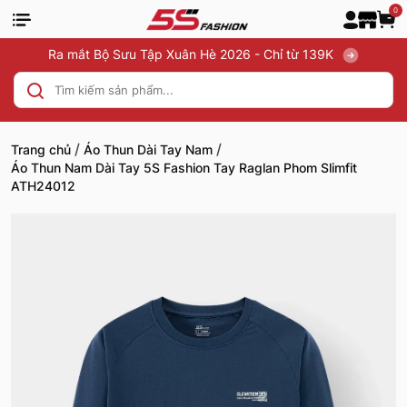
0
Ra mắt Bộ Sưu Tập Xuân Hè 2026 - Chỉ từ 139K
/
/
Trang chủ
Áo Thun Dài Tay Nam
Áo Thun Nam Dài Tay 5S Fashion Tay Raglan Phom Slimfit
ATH24012