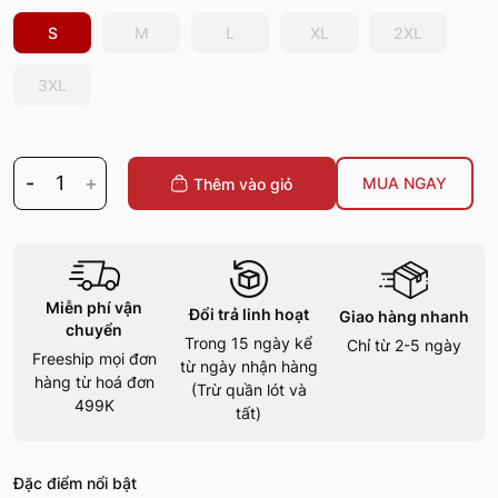
S
M
L
XL
2XL
3XL
-
1
+
MUA NGAY
Thêm vào giỏ
Miễn phí vận
Đổi trả linh hoạt
Giao hàng nhanh
chuyển
Trong 15 ngày kể
Chỉ từ 2-5 ngày
Freeship mọi đơn
từ ngày nhận hàng
hàng từ hoá đơn
(Trừ quần lót và
499K
tất)
Đặc điểm nổi bật