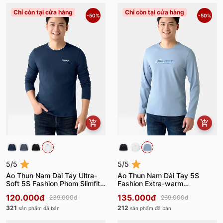
Chỉ còn tại cửa hàng
Chỉ còn tại cửa hàng
-50%
-50%
5/5
5/5
Áo Thun Nam Dài Tay Ultra-
Áo Thun Nam Dài Tay 5S
Soft 5S Fashion Phom Slimfit
Fashion Extra-warm
ATH24014
ATH24006
120.000đ
135.000đ
239.000đ
269.000đ
321
212
sản phẩm đã bán
sản phẩm đã bán