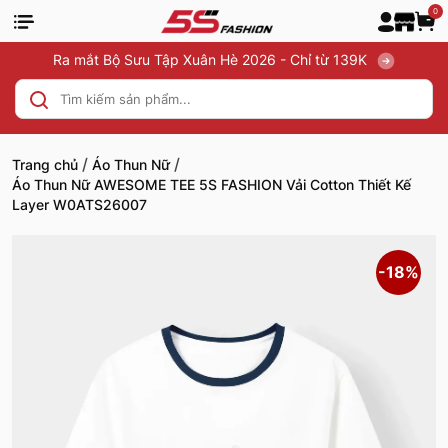
0
Ra mắt Bộ Sưu Tập Xuân Hè 2026 - Chỉ từ 139K
/
/
Trang chủ
Áo Thun Nữ
Áo Thun Nữ AWESOME TEE 5S FASHION Vải Cotton Thiết Kế
Layer W0ATS26007
-18%