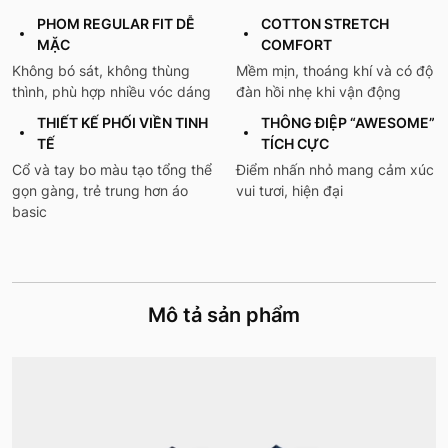
PHOM REGULAR FIT DỄ
COTTON STRETCH
MẶC
COMFORT
Không bó sát, không thùng
Mềm mịn, thoáng khí và có độ
thình, phù hợp nhiều vóc dáng
đàn hồi nhẹ khi vận động
THIẾT KẾ PHỐI VIỀN TINH
THÔNG ĐIỆP “AWESOME”
TẾ
TÍCH CỰC
Cổ và tay bo màu tạo tổng thể
Điểm nhấn nhỏ mang cảm xúc
gọn gàng, trẻ trung hơn áo
vui tươi, hiện đại
basic
Mô tả sản phẩm