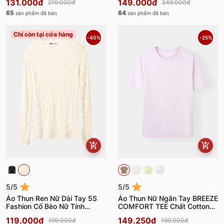
131.000đ
149.000đ
219.000đ
249.000đ
65
64
sản phẩm đã bán
sản phẩm đã bán
Chỉ còn tại cửa hàng
-40%
-25%
5/5
5/5
Áo Thun Ren Nữ Dài Tay 5S
Áo Thun Nữ Ngắn Tay BREEZE
Fashion Cổ Bèo Nữ Tính
COMFORT TEE Chất Cotton
W0ATH25004
W0ATS26010
119.000đ
149.250đ
199.000đ
199.000đ