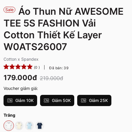
Áo Thun Nữ AWESOME
Sale
TEE 5S FASHION Vải
Cotton Thiết Kế Layer
W0ATS26007
Cotton x Spandex
(0 )
Đã bán: 39
179.000đ
219.000đ
Voucher giảm giá:
Giảm 10K
Giảm 50K
Giảm 25K
Trắng