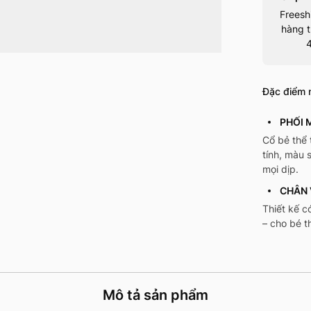
Freesh
hàng t
Đặc điểm n
PHỐI 
Cổ bẻ thể 
tính, màu 
mọi dịp.
CHÂN 
Thiết kế c
– cho bé t
Mô tả sản phẩm