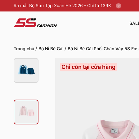
Ra mắt Bộ Sưu Tập Xuân Hè 2026 - Chỉ từ 139K
SAL
/
/
Trang chủ
Bộ Nỉ Bé Gái
Bộ Nỉ Bé Gái Phối Chân Váy 5S F
Chỉ còn tại cửa hàng