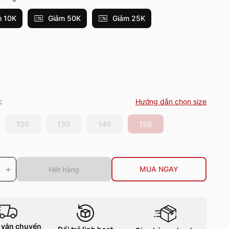
 10K
Giảm 50K
Giảm 25K
:
Hướng dẫn chọn size
120
130
140
150
+
MUA NGAY
Hết hàng
 vận chuyển