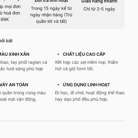
Đổi trả linh hoạt
Giao hàng nhanh
ip mọi đơn
Trong 15 ngày kể từ
Chỉ từ 2-5 ngày
ừ hoá đơn
ngày nhận hàng (Trừ
499K
quần lót và tất)
ổi bật
MÀU XINH XẮN
CHẤT LIỆU CAO CẤP
thao, tay phối raglan cá
Kết hợp các sợi mềm mại, thấm
sắc tươi sáng phù hợp
hút và giữ form tốt.
VÁY AN TOÀN
ỨNG DỤNG LINH HOẠT
ó quần trong cùng màu
Đi học, đi chơi, hoạt động thể thao
hoải mái vận động.
hay dạo phố đều phù hợp.