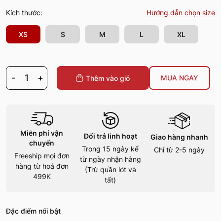
Kích thước:
Hướng dẫn chọn size
XS
S
M
L
XL
-
1
+
MUA NGAY
Thêm vào giỏ
Miễn phí vận
Đổi trả linh hoạt
Giao hàng nhanh
chuyển
Trong 15 ngày kể
Chỉ từ 2-5 ngày
Freeship mọi đơn
từ ngày nhận hàng
hàng từ hoá đơn
(Trừ quần lót và
499K
tất)
Đặc điểm nổi bật