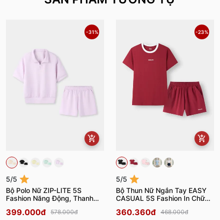
-31%
-23%
5/5
5/5
Bộ Polo Nữ ZIP-LITE 5S
Bộ Thun Nữ Ngắn Tay EASY
Fashion Năng Động, Thanh
CASUAL 5S Fashion In Chữ
Lịch WBPL26009
WBTS26004
399.000đ
360.360đ
578.000đ
468.000đ