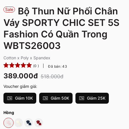
Bộ Thun Nữ Phối Chân
Sale
Váy SPORTY CHIC SET 5S
Fashion Có Quần Trong
WBTS26003
Cotton x Poly x Spandex
(0 )
Đã bán: 43
389.000đ
518.000đ
Voucher giảm giá:
Giảm 10K
Giảm 50K
Giảm 25K
Hồng