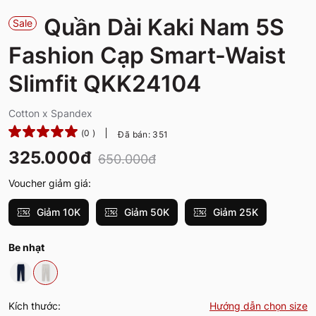
Quần Dài Kaki Nam 5S
Sale
Fashion Cạp Smart-Waist
Slimfit QKK24104
Cotton x Spandex
(0 )
Đã bán: 351
325.000đ
650.000đ
Voucher giảm giá:
Giảm 10K
Giảm 50K
Giảm 25K
Be nhạt
Kích thước:
Hướng dẫn chọn size