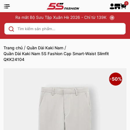
0
Ra mắt Bộ Sưu Tập Xuân Hè 2026 - Chỉ từ 139K
/
/
Trang chủ
Quần Dài Kaki Nam
Quần Dài Kaki Nam 5S Fashion Cạp Smart-Waist Slimfit
QKK24104
-50%