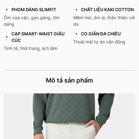
PHOM DÁNG SLIMFIT
CHẤT LIỆU KAKI COTTON
Ôm vừa vặn, gọn gàng, tôn
Mềm mịn, êm ái, thân thiện với
dáng
da
CẠP SMART-WAIST GIẤU
CO GIÃN ĐA CHIỀU
CÚC
Thoải mái tự do vận động
Tinh tế, thời trang, lịch lãm
Mô tả sản phẩm