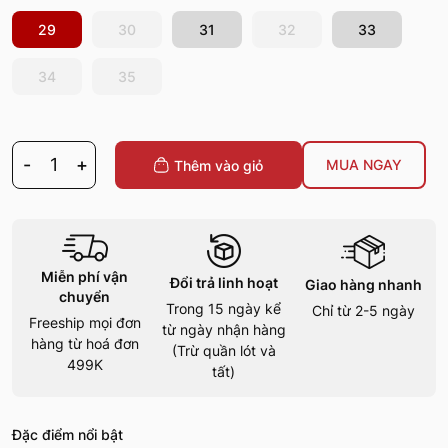
29
30
31
32
33
34
35
-
1
+
MUA NGAY
Thêm vào giỏ
Miễn phí vận
Đổi trả linh hoạt
Giao hàng nhanh
chuyển
Trong 15 ngày kể
Chỉ từ 2-5 ngày
Freeship mọi đơn
từ ngày nhận hàng
hàng từ hoá đơn
(Trừ quần lót và
499K
tất)
Đặc điểm nổi bật