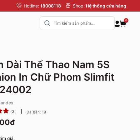
Hotline:
18008118
Shop:
Hệ thống cửa hàng
0
 Dài Thể Thao Nam 5S
ion In Chữ Phom Slimfit
24002
pandex
(0 )
Đã bán: 19
000đ
ảm giá: