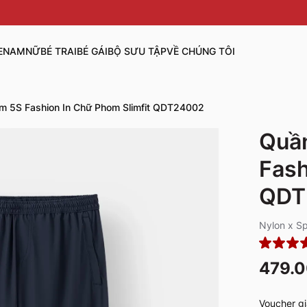
E
NAM
NỮ
BÉ TRAI
BÉ GÁI
BỘ SƯU TẬP
VỀ CHÚNG TÔI
m 5S Fashion In Chữ Phom Slimfit QDT24002
Quần
Fash
QDT
Nylon x S
479.
Voucher gi