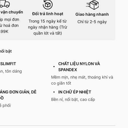
 vận chuyển
Đổi trả linh hoạt
Giao hàng nhanh
ip mọi đơn
Trong 15 ngày kể từ
Chỉ từ 2-5 ngày
ừ hoá đơn
ngày nhận hàng (Trừ
499K
quần lót và tất)
ổi bật
SLIMFIT
CHẤT LIỆU NYLON VÀ
SPANDEX
n, tôn dáng
Mềm mịn, nhẹ mát, thoáng khí và
co giãn tốt
DÁNG ĐƠN GIẢN, DỄ
IN CHỮ ÉP NHIỆT
ĐỒ
Bền nỉ, nổi bật, cao cấp
ễ phối