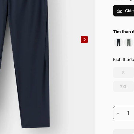
Giảm
Tím than 
Kích thước
S
3XL
-
1