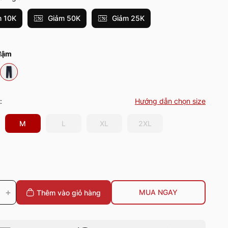
 10K
Giảm 50K
Giảm 25K
đậm
:
Hướng dẫn chọn size
M
L
XL
2XL
+
MUA NGAY
Thêm vào giỏ
hàng