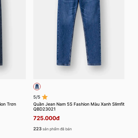
5/5
ion Trơn
Quần Jean Nam 5S Fashion Màu Xanh Slimfit
QBD23021
725.000đ
223
sản phẩm đã bán