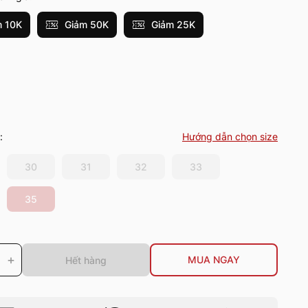
 10K
Giảm 50K
Giảm 25K
:
Hướng dẫn chọn size
30
31
32
33
35
+
MUA NGAY
Hết hàng