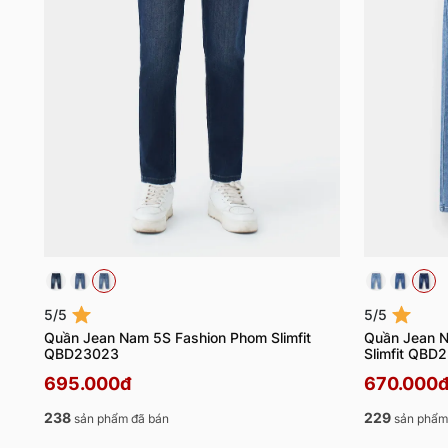
5/5
5/5
Quần Jean Nam 5S Fashion Phom Slimfit
Quần Jean N
QBD23023
Slimfit QBD
695.000đ
670.000
238
229
sản phẩm đã bán
sản phẩm