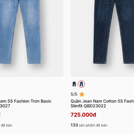
5/5
am 5S Fashion Trơn Basic
Quần Jean Nam Cotton 5S Fash
23027
Slimfit QBD23022
đ
725.000đ
133
 đã bán
sản phẩm đã bán