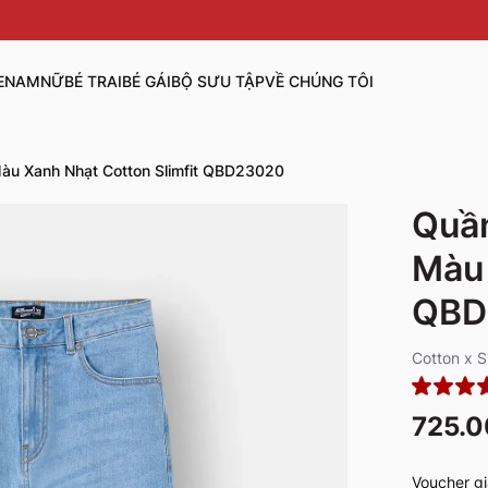
E
NAM
NỮ
BÉ TRAI
BÉ GÁI
BỘ SƯU TẬP
VỀ CHÚNG TÔI
àu Xanh Nhạt Cotton Slimfit QBD23020
Quầ
Màu 
QBD
Cotton x 
725.
Voucher gi