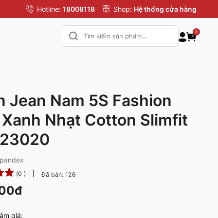
Hotline:
18008118
Shop:
Hệ thống cửa hàng
0
n Jean Nam 5S Fashion
Xanh Nhạt Cotton Slimfit
23020
Spandex
(0 )
Đã bán: 126
000đ
ảm giá: