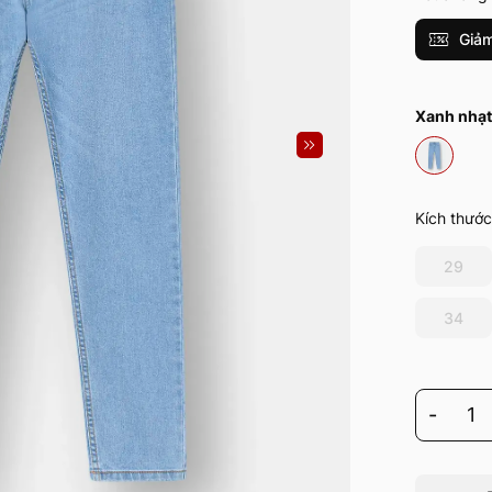
Giảm
Xanh nhạt
Kích thước
29
34
-
1