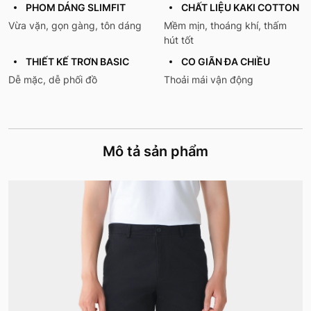
PHOM DÁNG SLIMFIT
CHẤT LIỆU KAKI COTTON
Vừa vặn, gọn gàng, tôn dáng
Mềm mịn, thoáng khí, thấm
hút tốt
THIẾT KẾ TRƠN BASIC
CO GIÃN ĐA CHIỀU
Dễ mặc, dễ phối đồ
Thoải mái vận động
Mô tả sản phẩm