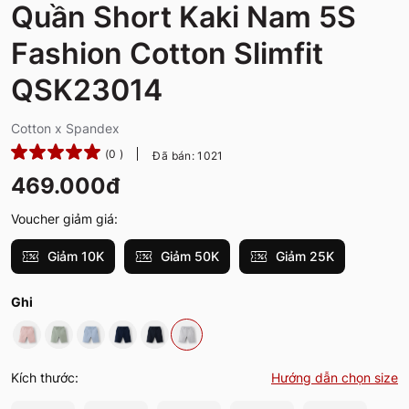
Quần Short Kaki Nam 5S
Fashion Cotton Slimfit
QSK23014
Cotton x Spandex
(0 )
Đã bán: 1021
469.000đ
Voucher giảm giá:
Giảm 10K
Giảm 50K
Giảm 25K
Ghi
Kích thước:
Hướng dẫn chọn size