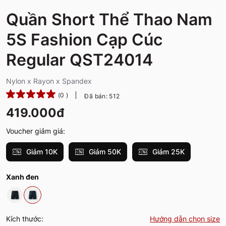
Quần Short Thể Thao Nam
5S Fashion Cạp Cúc
Regular QST24014
Nylon x Rayon x Spandex
(0 )
Đã bán: 512
419.000đ
Voucher giảm giá:
Giảm 10K
Giảm 50K
Giảm 25K
Xanh đen
Kích thước:
Hướng dẫn chọn size