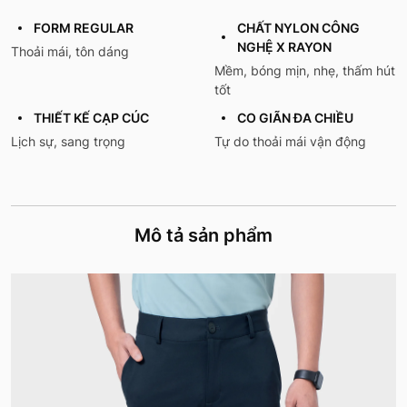
FORM REGULAR
CHẤT NYLON CÔNG
NGHỆ X RAYON
Thoải mái, tôn dáng
Mềm, bóng mịn, nhẹ, thấm hút
tốt
THIẾT KẾ CẠP CÚC
CO GIÃN ĐA CHIỀU
Lịch sự, sang trọng
Tự do thoải mái vận động
Mô tả sản phẩm