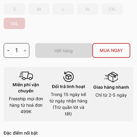
S
M
L
XL
2XL
3XL
-
1
+
MUA NGAY
Hết hàng
Miễn phí vận
Đổi trả linh hoạt
Giao hàng nhanh
chuyển
Trong 15 ngày kể
Chỉ từ 2-5 ngày
Freeship mọi đơn
từ ngày nhận hàng
hàng từ hoá đơn
(Trừ quần lót và
499K
tất)
Đặc điểm nổi bật