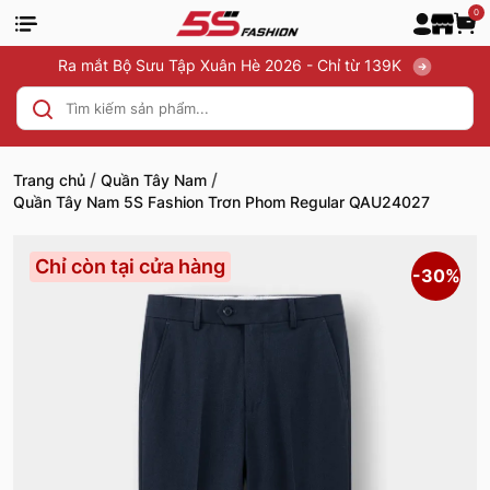
0
Ra mắt Bộ Sưu Tập Xuân Hè 2026 - Chỉ từ 139K
/
/
Trang chủ
Quần Tây Nam
Quần Tây Nam 5S Fashion Trơn Phom Regular QAU24027
Chỉ còn tại cửa hàng
-30%