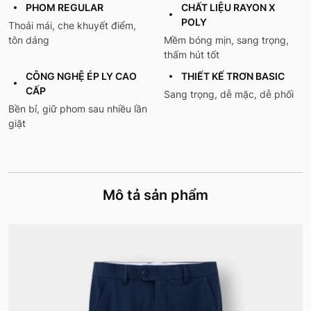
PHOM REGULAR
CHẤT LIỆU RAYON X
POLY
Thoải mái, che khuyết điểm,
tôn dáng
Mềm bóng mịn, sang trọng,
thấm hút tốt
CÔNG NGHỆ ÉP LY CAO
THIẾT KẾ TRƠN BASIC
CẤP
Sang trọng, dễ mặc, dễ phối
Bền bỉ, giữ phom sau nhiều lần
giặt
Mô tả sản phẩm