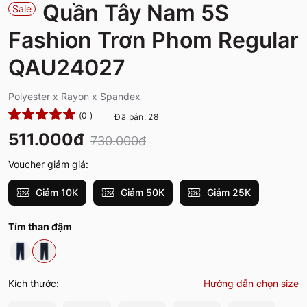
Quần Tây Nam 5S
Sale
Fashion Trơn Phom Regular
QAU24027
Polyester x Rayon x Spandex
(0 )
Đã bán: 28
511.000đ
730.000đ
Voucher giảm giá:
Giảm 10K
Giảm 50K
Giảm 25K
Tím than đậm
Kích thước:
Hướng dẫn chọn size