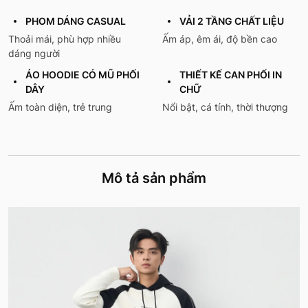
PHOM DÁNG CASUAL
VẢI 2 TẦNG CHẤT LIỆU
Thoải mái, phù hợp nhiều
Ấm áp, êm ái, độ bền cao
dáng người
ÁO HOODIE CÓ MŨ PHỐI
THIẾT KẾ CAN PHỐI IN
DÂY
CHỮ
Ấm toàn diện, trẻ trung
Nổi bật, cá tính, thời thượng
Mô tả sản phẩm