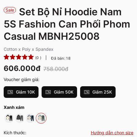
Set Bộ Nỉ Hoodie Nam
Sale
5S Fashion Can Phối Phom
Casual MBNH25008
Cotton x Poly x Spandex
(0 )
Đã bán: 18
606.000đ
758.000đ
Voucher giảm giá:
Giảm 10K
Giảm 50K
Giảm 25K
Xanh xám
Kích thước:
Hướng dẫn chọn size