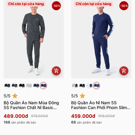
Chỉ còn tại cửa hàng
Chỉ còn tại cửa hàng
-50%
-50%
5/5
5/5
Bộ Quần Áo Nam Mùa Đông
Bộ Quần Áo Nỉ Nam 5S
5S Fashion Chất Nỉ Basic
Fashion Can Phối Phom Slimfit
Regular BNI23003
BNI23014
489.000đ
459.000đ
978.000đ
918.000đ
168
68
sản phẩm đã bán
sản phẩm đã bán