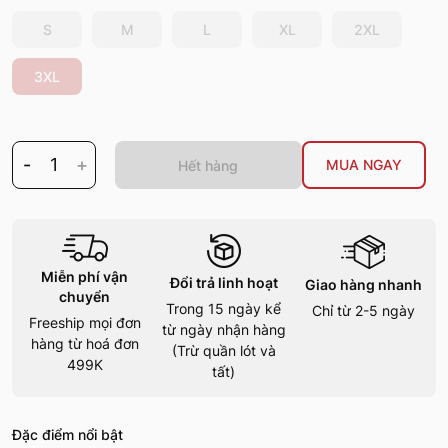
S
M
L
XL
2XL
3XL
-
1
+
MUA NGAY
Hết hàng
Miễn phí vận
Đổi trả linh hoạt
Giao hàng nhanh
chuyển
Trong 15 ngày kể
Chỉ từ 2-5 ngày
Freeship mọi đơn
từ ngày nhận hàng
hàng từ hoá đơn
(Trừ quần lót và
499K
tất)
Đặc điểm nổi bật