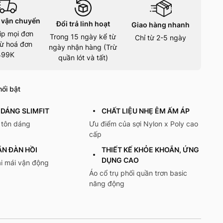
 vận chuyển
Đổi trả linh hoạt
Giao hàng nhanh
ip mọi đơn
Trong 15 ngày kể từ
Chỉ từ 2-5 ngày
ừ hoá đơn
ngày nhận hàng (Trừ
499K
quần lót và tất)
ổi bật
DÁNG SLIMFIT
CHẤT LIỆU NHẸ ÊM ẤM ÁP
 tôn dáng
Ưu điểm của sợi Nylon x Poly cao
cấp
ÃN ĐÀN HỒI
THIẾT KẾ KHỎE KHOẮN, ỨNG
DỤNG CAO
ải mái vận động
Áo cổ trụ phối quần trơn basic
năng động