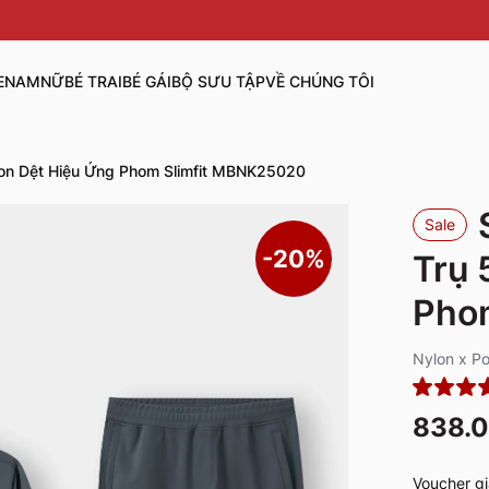
E
NAM
NỮ
BÉ TRAI
BÉ GÁI
BỘ SƯU TẬP
VỀ CHÚNG TÔI
ion Dệt Hiệu Ứng Phom Slimfit MBNK25020
Sale
-20%
Trụ 
Pho
Nylon x P
838.
Voucher gi