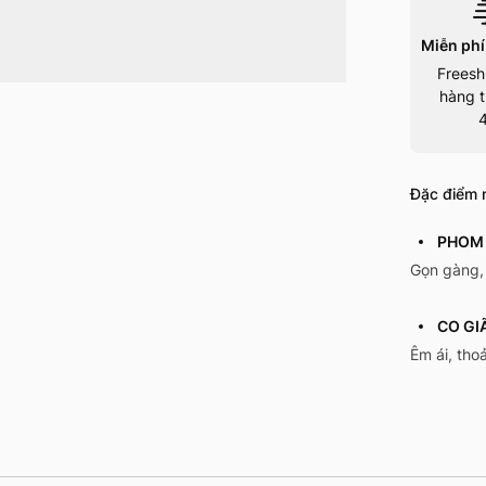
Miễn phí
Freesh
hàng t
Đặc điểm n
PHOM 
Gọn gàng,
CO GI
Êm ái, tho