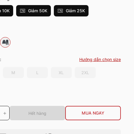
 10K
Giảm 50K
Giảm 25K
:
Hướng dẫn chọn size
M
L
XL
2XL
+
MUA NGAY
Hết hàng