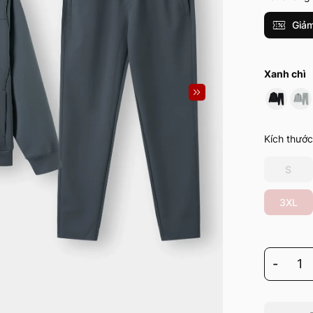
Giảm
Xanh chì
Kích thước
S
3XL
-
1