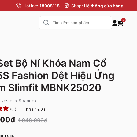
Hotline:
18008118
Shop:
Hệ thống cửa hàng
0
Set Bộ Nỉ Khóa Nam Cổ
5S Fashion Dệt Hiệu Ứng
m Slimfit MBNK25020
olyester x Spandex
(0 )
Đã bán: 31
000đ
1.048.000đ
ảm giá: