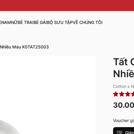
E
NAM
NỮ
BÉ TRAI
BÉ GÁI
BỘ SƯU TẬP
VỀ CHÚNG TÔI
n Nhiều Màu K0TAT25003
Tất 
Nhi
Cotton x 
30.0
Voucher gi
Giảm