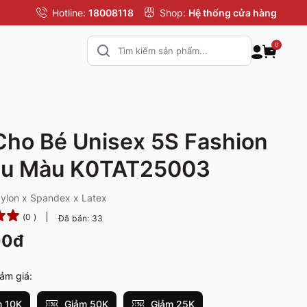
Hotline:
18008118
Shop:
Hệ thống cửa hàng
0
Cho Bé Unisex 5S Fashion
ều Màu K0TAT25003
Nylon x Spandex x Latex
(0 )
Đã bán: 33
00đ
ảm giá:
 10K
Giảm 50K
Giảm 25K