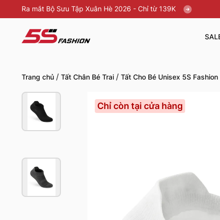
Ra mắt Bộ Sưu Tập Xuân Hè 2026 - Chỉ từ 139K
SAL
/
/
Trang chủ
Tất Chân Bé Trai
Tất Cho Bé Unisex 5S Fashio
Chỉ còn tại cửa hàng