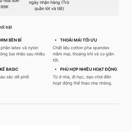
ừ hoá đơn
ngày nhận hàng (Trừ
499K
quần lót và tất)
ổi bật
ORM BỀN BỈ
THOẢI MÁI TỐI ƯU
phần latex và nylon
Chất liệu cotton pha spandex
hông bai nhão sau nhiều
mềm mại, thoáng khí và co giãn
tốt.
 KẾ BASIC
PHÙ HỢP NHIỀU HOẠT ĐỘNG
àu sắc dễ phối
Từ ở nhà, đi học, dạo chơi đến
hoạt động thể thao nhẹ nhàng.