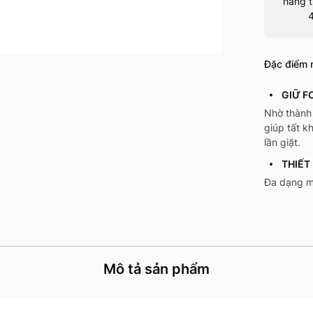
hàng t
Đặc điểm n
GIỮ F
Nhờ thành 
giúp tất k
lần giặt.
THIẾT
Đa dạng m
Mô tả sản phẩm