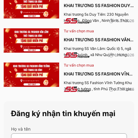
KHAI TRƯƠNG 5S FASHION DUY
TIÊN
Khai trương 5s Duy Tiên: 230 Nguyễn
Hữu Tiến , Đồng Văn , Ninh Bình. Thời
18.07.2026
gian nhận quà từ 24-26/7/2026.
Tư vấn chọn mua
KHAI TRƯƠNG 5S FASHION VĂN
LÂM
Khai trương 5S Văn Lâm: Quốc lộ 5, ngã
tư Như Quỳnh , xã Như Quỳnh , Hưng
19.07.2026
Yên. Thời gian nhận quà từ 24-
Tư vấn chọn mua
26/7/2026.
KHAI TRƯƠNG 5S FASHION VĨNH
TƯỜNG
Khai trương 5S Fashion Vĩnh Tường Khu
3 xã Vĩnh tường , tỉnh Phú Thọ. Thời gian
19.07.2026
nhận quà từ 24-26/7/2026.
Đăng ký nhận tin khuyến mại
Họ và tên