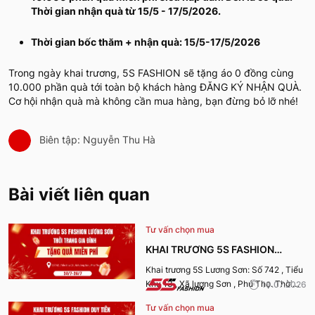
Thời gian nhận quà từ 15/5 - 17/5/2026.
Thời gian bốc thăm + nhận quà: 15/5-17/5/2026
Trong ngày khai trương, 5S FASHION sẽ tặng áo 0 đồng cùng
10.000 phần quà tới toàn bộ khách hàng ĐĂNG KÝ NHẬN QUÀ.
Cơ hội nhận quà mà không cần mua hàng, bạn đừng bỏ lỡ nhé!
Biên tập: Nguyễn Thu Hà
Bài viết liên quan
Tư vấn chọn mua
KHAI TRƯƠNG 5S FASHION
LƯƠNG SƠN
Khai trương 5S Lương Sơn: Số 742 , Tiểu
Khu 13 , Xã lương Sơn , Phú Thọ. Thời
19.07.2026
gian nhận quà từ 24-26/7/2026.
Tư vấn chọn mua