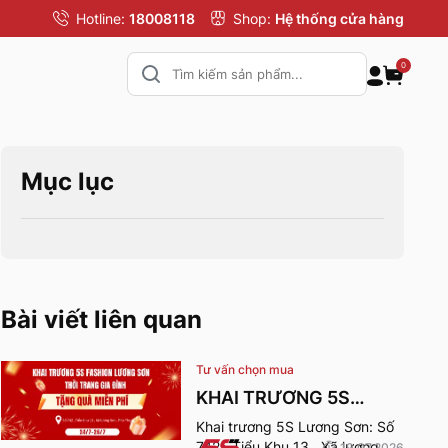
Hotline:
18008118
Shop:
Hệ thống cửa hàng
0
Mục lục
Bài viết liên quan
Tư vấn chọn mua
KHAI TRƯƠNG 5S
FASHION LƯƠNG SƠN
Khai trương 5S Lương Sơn: Số
742 , Tiểu Khu 13 , Xã lương
19.07.2026