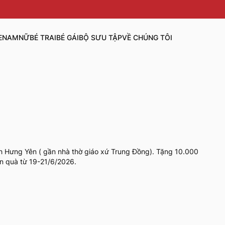
E
NAM
NỮ
BÉ TRAI
BÉ GÁI
BỘ SƯU TẬP
VỀ CHÚNG TÔI
h Hưng Yên ( gần nhà thờ giáo xứ Trung Đồng). Tặng 10.000
ận quà từ 19-21/6/2026.