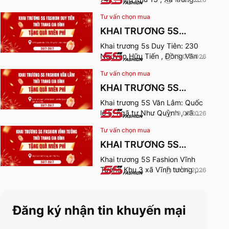
Sơn , Phú Thọ. Thời gian nhận
Tư vấn chọn mua
quà từ 24-26/7/2026.
KHAI TRƯƠNG 5S
FASHION DUY TIÊN
Khai trương 5s Duy Tiên: 230
Nguyễn Hữu Tiến , Đồng Văn ,
18.07.2026
Ninh Bình. Thời gian nhận quà
Tư vấn chọn mua
từ 24-26/7/2026.
KHAI TRƯƠNG 5S
FASHION VĂN LÂM
Khai trương 5S Văn Lâm: Quốc
lộ 5, ngã tư Như Quỳnh , xã
19.07.2026
Như Quỳnh , Hưng Yên. Thời
Tư vấn chọn mua
gian nhận quà từ 24-
26/7/2026.
KHAI TRƯƠNG 5S
FASHION VĨNH TƯỜNG
Khai trương 5S Fashion Vĩnh
Tường Khu 3 xã Vĩnh tường ,
19.07.2026
tỉnh Phú Thọ. Thời gian nhận
quà từ 24-26/7/2026.
Đăng ký nhận tin khuyến mại