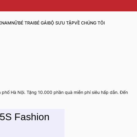
E
NAM
NỮ
BÉ TRAI
BÉ GÁI
BỘ SƯU TẬP
VỀ CHÚNG TÔI
h phố Hà Nội. Tặng 10.000 phần quà miễn phí siêu hấp dẫn. Đến