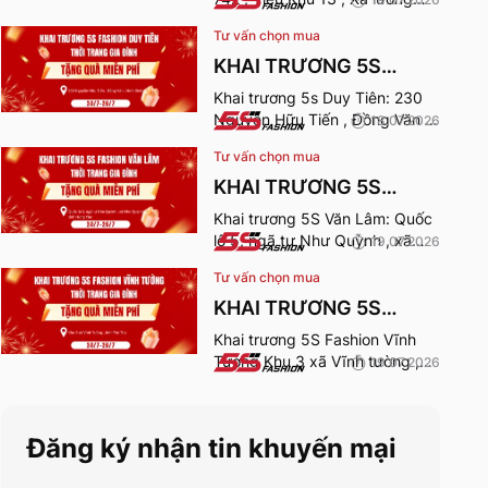
Sơn , Phú Thọ. Thời gian nhận
Tư vấn chọn mua
quà từ 24-26/7/2026.
KHAI TRƯƠNG 5S
FASHION DUY TIÊN
Khai trương 5s Duy Tiên: 230
Nguyễn Hữu Tiến , Đồng Văn ,
18.07.2026
Ninh Bình. Thời gian nhận quà
Tư vấn chọn mua
từ 24-26/7/2026.
KHAI TRƯƠNG 5S
FASHION VĂN LÂM
Khai trương 5S Văn Lâm: Quốc
lộ 5, ngã tư Như Quỳnh , xã
19.07.2026
Như Quỳnh , Hưng Yên. Thời
Tư vấn chọn mua
gian nhận quà từ 24-
26/7/2026.
KHAI TRƯƠNG 5S
FASHION VĨNH TƯỜNG
Khai trương 5S Fashion Vĩnh
Tường Khu 3 xã Vĩnh tường ,
19.07.2026
tỉnh Phú Thọ. Thời gian nhận
quà từ 24-26/7/2026.
Đăng ký nhận tin khuyến mại