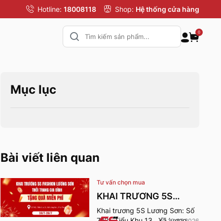
Hotline:
18008118
Shop:
Hệ thống cửa hàng
0
Mục lục
Bài viết liên quan
Tư vấn chọn mua
KHAI TRƯƠNG 5S
FASHION LƯƠNG SƠN
Khai trương 5S Lương Sơn: Số
742 , Tiểu Khu 13 , Xã lương
19.07.2026