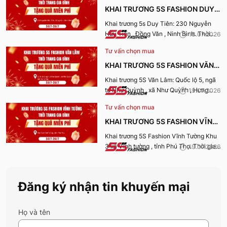
KHAI TRƯƠNG 5S FASHION DUY
TIÊN
Khai trương 5s Duy Tiên: 230 Nguyễn
Hữu Tiến , Đồng Văn , Ninh Bình. Thời
18.07.2026
gian nhận quà từ 24-26/7/2026.
Tư vấn chọn mua
KHAI TRƯƠNG 5S FASHION VĂN
LÂM
Khai trương 5S Văn Lâm: Quốc lộ 5, ngã
tư Như Quỳnh , xã Như Quỳnh , Hưng
19.07.2026
Yên. Thời gian nhận quà từ 24-
Tư vấn chọn mua
26/7/2026.
KHAI TRƯƠNG 5S FASHION VĨNH
TƯỜNG
Khai trương 5S Fashion Vĩnh Tường Khu
3 xã Vĩnh tường , tỉnh Phú Thọ. Thời gian
19.07.2026
nhận quà từ 24-26/7/2026.
Đăng ký nhận tin khuyến mại
Họ và tên