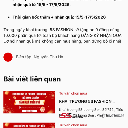
nhận quà từ 15/5 - 17/5/2026.
Thời gian bốc thăm + nhận quà: 15/5-17/5/2026
Trong ngày khai trương, 5S FASHION sẽ tặng áo 0 đồng cùng
10.000 phần quà tới toàn bộ khách hàng ĐĂNG KÝ NHẬN QUÀ.
Cơ hội nhận quà mà không cần mua hàng, bạn đừng bỏ lỡ nhé!
Biên tập: Nguyễn Thu Hà
Bài viết liên quan
Tư vấn chọn mua
KHAI TRƯƠNG 5S FASHION
LƯƠNG SƠN
Khai trương 5S Lương Sơn: Số 742 , Tiểu
Khu 13 , Xã lương Sơn , Phú Thọ. Thời
19.07.2026
gian nhận quà từ 24-26/7/2026.
Tư vấn chọn mua