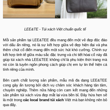
LEE&TE - Túi xách Việt chuẩn quốc tế
Mỗi sản phẩm tại LEE&TEE đều mang đến một vẻ đẹp độc đáo
với dấu ấn riêng, nó là sự kết hợp giữa vẻ đẹp hiện đại và pha
thêm chút cổ điển mang đến một sức hút khó cưỡng. Chính sự
kết hợp tinh tế giữa màu sắc đặc trưng và chi tiết hòai cổ này đã
giúp túi xách nhà LEE&TEE không chỉ là phụ kiện thời trang mà
nó còn là tuyên ngôn phong cách giúp chị em tự tin thể hiện cá
tính riêng của mình.
Bên cạnh chất lượng sản phẩm, mẫu mã đa dạng LEE&TEE
cong gây ấn tượng bởi dịch vụ chăm sóc khách hàng tận tâm,
chuyên nghiệp. Thêm nữa hãng còn cam kết mang đến những
sản phẩm túi xách vừa đẹp mắt lại vừa bền bỉ. Đây hứa hẹn sẽ
là một trong
các local brand túi xách
Việt mà bạn không nên bỏ
qua đấy.