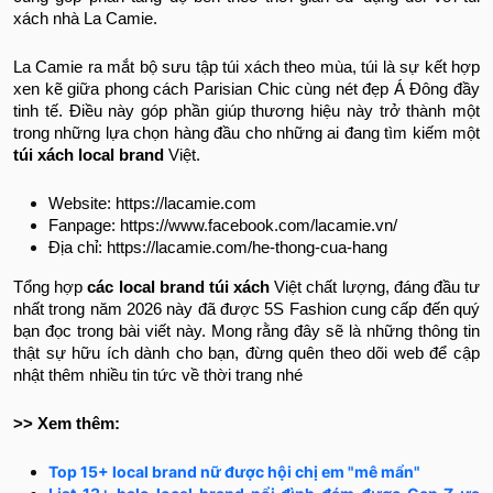
xách nhà La Camie.
La Camie ra mắt bộ sưu tập túi xách theo mùa, túi là sự kết hợp
xen kẽ giữa phong cách Parisian Chic cùng nét đẹp Á Đông đầy
tinh tế. Điều này góp phần giúp thương hiệu này trở thành một
trong những lựa chọn hàng đầu cho những ai đang tìm kiếm một
túi xách local brand
Việt.
Website: https://lacamie.com
Fanpage: https://www.facebook.com/lacamie.vn/
Địa chỉ: https://lacamie.com/he-thong-cua-hang
Tổng hợp
các local brand túi xách
Việt chất lượng, đáng đầu tư
nhất trong năm 2026 này đã được 5S Fashion cung cấp đến quý
bạn đọc trong bài viết này. Mong rằng đây sẽ là những thông tin
thật sự hữu ích dành cho bạn, đừng quên theo dõi web để cập
nhật thêm nhiều tin tức về thời trang nhé
>> Xem thêm:
Top 15+ local brand nữ được hội chị em "mê mẩn"