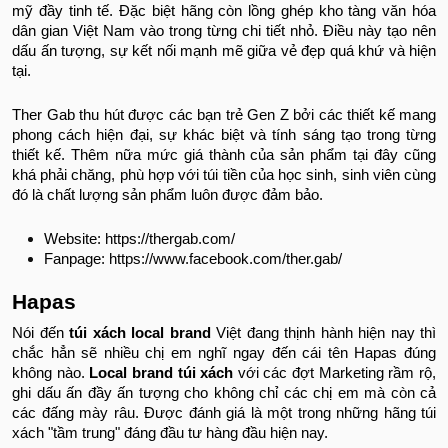
mỹ đầy tinh tế. Đặc biệt hãng còn lồng ghép kho tàng văn hóa
dân gian Việt Nam vào trong từng chi tiết nhỏ. Điều này tạo nên
dấu ấn tượng, sự kết nối mạnh mẽ giữa vẻ đẹp quá khứ và hiện
tại.
Ther Gab thu hút được các bạn trẻ Gen Z bởi các thiết kế mang
phong cách hiện đại, sự khác biệt và tính sáng tạo trong từng
thiết kế. Thêm nữa mức giá thành của sản phẩm tại đây cũng
khá phải chăng, phù hợp với túi tiền của học sinh, sinh viên cùng
đó là chất lượng sản phẩm luôn được đảm bảo.
Website: https://thergab.com/
Fanpage: https://www.facebook.com/ther.gab/
Hapas
Nói đến
túi xách local brand
Việt đang thịnh hành hiện nay thì
chắc hẳn sẽ nhiều chị em nghĩ ngay đến cái tên Hapas đúng
không nào.
Local brand túi xách
với các đợt Marketing rầm rộ,
ghi dấu ấn đầy ấn tượng cho không chỉ các chị em mà còn cả
các đấng mày râu. Được đánh giá là một trong những hãng túi
xách "tầm trung" đáng đầu tư hàng đầu hiện nay.