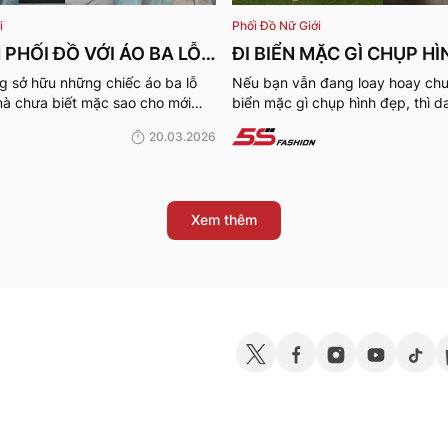
i
Phối Đồ Nữ Giới
 PHỐI ĐỒ VỚI ÁO BA LỖ
ĐI BIỂN MẶC GÌ CHỤP HÌ
TRENDY, TRẺ TRUNG
101+ OUTFITS ĐỂ NÀNG 
 sở hữu những chiếc áo ba lỗ
Nếu bạn vẫn đang loay hoay chưa
mà chưa biết mặc sao cho mới
biển mặc gì chụp hình đẹp, thì d
G
CHECK-IN
g 5S Fashion khám phá những
101+ outfit dưới đây của 5S Fashi
20.03.2026
ối áo ba lỗ nữ cực đỉnh ngay
ý không thể bỏ qua.
Xem thêm