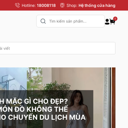
Hotline:
18008118
Shop:
Hệ thống cửa hàng
0
CH MẶC GÌ CHO ĐẸP?
ÓN ĐỒ KHÔNG THỂ
HO CHUYẾN DU LỊCH MÙA