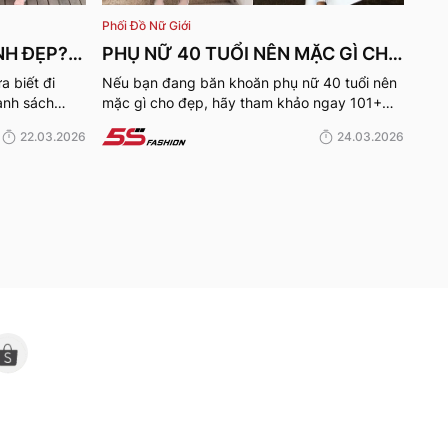
Phối Đồ Nữ Giới
NH ĐẸP?
PHỤ NỮ 40 TUỔI NÊN MẶC GÌ CHO
TỰ TIN
ĐẸP? 101+ OUTFIT CHO TUỔI
 biết đi
Nếu bạn đang băn khoăn phụ nữ 40 tuổi nên
anh sách
mặc gì cho đẹp, hãy tham khảo ngay 101+
U40-50 HACK TUỔI CỰC ĐỈNH
on sẽ là gợi
outfit hack tuổi cho chị em dưới đây để luôn
22.03.2026
24.03.2026
tự tin trong mọi hoàn cảnh, từ đi làm, đi chơi
đến dự tiệc.