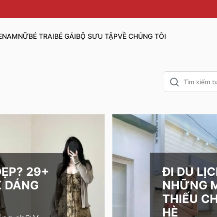
E
NAM
NỮ
BÉ TRAI
BÉ GÁI
BỘ SƯU TẬP
VỀ CHÚNG TÔI
ĐI DU LỊ
ẸP? 29+
NHỮNG M
K DÁNG
THIẾU C
HÈ