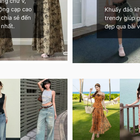
áng chữ V,
rộng cạp cao
Khuấy đảo kh
 chia sẻ đến
trendy giúp g
 nhất.
đẹp qua bài v