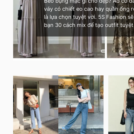
Béo bụng mặc gì cho đẹp? Áo cổ d
váy có chiết eo cao hay quần ống 
là lựa chọn tuyệt vời. 5S Fashion sẽ
bạn 30 cách mix để tạo outfit tuyệt