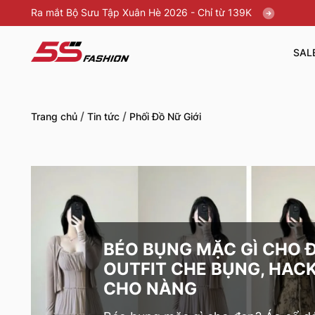
Ra mắt Bộ Sưu Tập Xuân Hè 2026 - Chỉ từ 139K
SAL
/
/
Trang chủ
Tin tức
Phối Đồ Nữ Giới
BÉO BỤNG MẶC GÌ CHO Đ
OUTFIT CHE BỤNG, HAC
CHO NÀNG