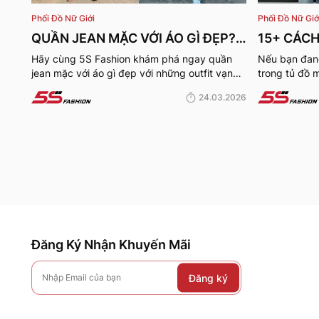
Phối Đồ Nữ Giới
Phối Đồ Nữ Giớ
QUẦN JEAN MẶC VỚI ÁO GÌ ĐẸP?
15+ CÁCH
15+ OUTFIT QUẦN JEANS PHỐI ÁO
NỮ CỰC 
Hãy cùng 5S Fashion khám phá ngay quần
Nếu bạn đang
jean mặc với áo gì đẹp với những outfit vạn
trong tủ đồ 
MÙA HÈ 2026
CHO NÀN
người mê dưới đây!
mẻ, hãy cùn
24.03.2026
công thức ph
dưới đây.
Đăng Ký Nhận Khuyến Mãi
Đăng ký