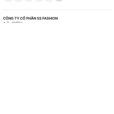
CÔNG TY CỔ PHẦN 5S FASHION
Hotline
Shop
18008118
Hệ thống các cửa hàng
CHÍNH SÁCH
CHĂM SÓC KHÁCH HÀNG
TÀI LIỆU - TUYỂN DỤNG
VỀ 5S FASHION
Copyrights © 2023 by 5S Fashion.
Mã số doanh nghiệp: 1001256327. Giấy chứng nhận đăng ký doanh nghiệp
do Sở Kế Hoạch và Đầu Tư Tỉnh Thái Bình cấp lần đầu ngày 30/11/2022.