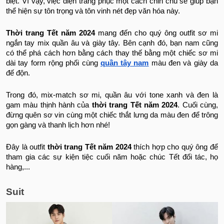
biệt. Vì vậy, việc diện trang phục một cách chỉn chu sẽ giúp bạn
thể hiện sự tôn trọng và tôn vinh nét đẹp văn hóa này.
Thời trang Tết năm 2024
mang đến cho quý ông outfit sơ mi
ngắn tay mix quần âu và giày tây. Bên cạnh đó, bạn nam cũng
có thể phá cách hơn bằng cách thay thế bằng một chiếc sơ mi
dài tay form rộng phối cùng
quần tây nam
màu đen và giày da
đế độn.
Trong đó, mix-match sơ mi, quần âu với tone xanh và đen là
gam màu thịnh hành của
thời trang Tết năm 2024
. Cuối cùng,
đừng quên sơ vin cùng một chiếc thắt lưng da màu đen để trông
gọn gàng và thanh lịch hơn nhé!
Đây là outfit
thời trang Tết năm 2024
thích hợp cho quý ông để
tham gia các sự kiện tiệc cuối năm hoặc chúc Tết đối tác, họ
hàng,...
Suit