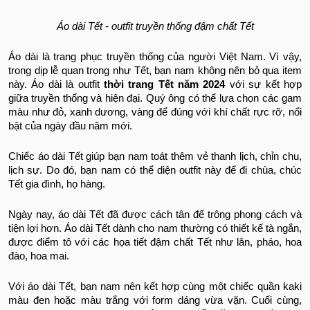
Áo dài Tết - outfit truyền thống đậm chất Tết
Áo dài là trang phục truyền thống của người Việt Nam. Vì vậy,
trong dịp lễ quan trọng như Tết, bạn nam không nên bỏ qua item
này. Áo dài là outfit
thời trang Tết năm 2024
với sự kết hợp
giữa truyền thống và hiện đại. Quý ông có thể lựa chọn các gam
màu như đỏ, xanh dương, vàng để đúng với khí chất rực rỡ, nổi
bật của ngày đầu năm mới.
Chiếc áo dài Tết giúp bạn nam toát thêm vẻ thanh lịch, chỉn chu,
lịch sự. Do đó, bạn nam có thể diện outfit này để đi chùa, chúc
Tết gia đình, họ hàng.
Ngày nay, áo dài Tết đã được cách tân để trông phong cách và
tiện lợi hơn. Áo dài Tết dành cho nam thường có thiết kế tà ngắn,
được điểm tô với các họa tiết đậm chất Tết như lân, pháo, hoa
đào, hoa mai.
Với áo dài Tết, bạn nam nên kết hợp cùng một chiếc quần kaki
màu đen hoặc màu trắng với form dáng vừa vặn. Cuối cùng,