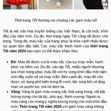
Thời trang Tết thường ưa chuộng các gam màu nổi
Tết là nét văn hóa truyền thống của Việt Nam, là cột mốc khởi
đầu của năm mới. Do đó, thời trang ngày Tết cũng rất được chú
trọng. Trong đó, màu sắc của trang phục là khía cạnh nhận được
sự quan tâm đặc biệt. Các màu sắc thịnh hành của
thời trang
Tết năm 2024
bạn nam có thể tham khảo như:
Đỏ
: Màu đỏ được coi là màu sắc của sự may mắn, hạnh
phúc và niềm vui. Do đó, vào dịp Tết, nhiều người thường
lựa chọn trang phục màu đỏ với hy vọng khởi đầu một năm
mới đầy suôn sẻ và may mắn. Bên cạnh đó, màu đỏ còn
được sử dụng phổ biến trong lễ cưới, tiệc tùng bởi vẻ lãng
mạn và quyền lực mà nó đem lại.
Vàng
: Vàng là gam màu mang sắc thái sang trọng, nổi bật,
tượng trưng cho tài lộc, phú quý, thịnh vượng. Ngoài ra,
màu vàng còn mang ý nghĩa tượng trưng cho một khởi đầu
mới.
Thời trang Tết năm 2024
với gam màu vàng không