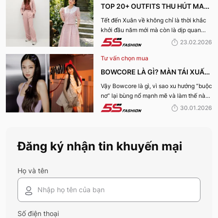
TOP 20+ OUTFITS THU HÚT MAY
MẮN, TÀI LỘC "HỢP VÍA" KHAI
Tết đến Xuân về không chỉ là thời khắc
khởi đầu năm mới mà còn là dịp quan
XUÂN 2026
trọng để mỗi người “khai vía” đón may
23.02.2026
mắn và tài lộc. Bạn đang băn khoăn nên
Tư vấn chọn mua
mặc gì ngày đầu năm để hợp vía, hút tài
lộc và thu hút năng lượng tích cực? Cùng
BOWCORE LÀ GÌ? MÀN TÁI XUẤT
5S Fashion khám phá ngay Khai xuân
ĐỈNH CAO CỦA XU HƯỚNG
Vậy Bowcore là gì, vì sao xu hướng “buộc
2026 mặc gì “hợp vía” trong bài viết này
nơ” lại bùng nổ mạnh mẽ và làm thế nào
nhé:
BOWCORE “BUỘC NƠ” KHUẤY
để phối đồ chuẩn Bowcore mà vẫn giữ
30.01.2026
ĐẢO THỜI TRANG 2026
được nét riêng? Cùng 5S Fashion khám
phá chi tiết trong bài viết dưới đây.
Đăng ký nhận tin khuyến mại
Họ và tên
Số điện thoại