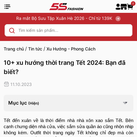
0
Ra mắt Bộ Sưu Tập Xuân Hè 2026 - Chỉ từ 139K
/
/
Trang chủ
Tin tức
Xu Hướng - Phong Cách
10+ xu hướng thời trang Tết 2024: Bạn đã
biết?
11.10.2023
Mục lục
(Hiện)
Tết đến xuân về là thời điểm nhà nhà xôn xao sắm Tết. Bên
cạnh chưng diện nhà cửa, việc sắm sửa quần áo cũng nhộn nhịp
không kém. Outfit thời trang ngày Tết không chỉ đẹp mà còn