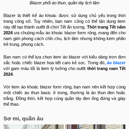
Blazer phối áo thun, quần tây lịch lãm
Blazer là thiết kế áo khoác được sử dụng chủ yếu trong thời
trang công sở. Tuy nhiên, bạn nam cũng có thể tận dụng item
này để tạo thành outfit đi chơi Tết ấn tượng.
Thời trang Tết năm
2024
ưa chuộng mẫu áo khoác blazer form rộng, mang đến cho
nam giới phong cách chỉn chu, lịch lãm nhưng không kém phần
trẻ trung, phong cách.
Bạn nam có thể lựa chọn item áo blazer với kiểu dáng trơn đơn
sắc hoặc chiếc blazer họa tiết caro kẻ sọc. Trong đó,
áo blazer
với gam màu tối là item lý tưởng cho outfit
thời trang nam Tết
2024
.
Với item áo khoác blazer form rộng, bạn nam nên kết hợp cùng
một chiếc áo thun basic ở trong, thường là áo thun đen hoặc
trắng. Đồng thời, kết hợp cùng quần tây đen ống đứng và giày
thể thao.
Sơ mi, quần âu