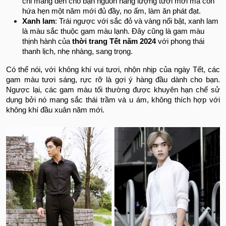
chỉ mang đến cho bạn nguồn năng lượng tươi mới mà còn
hứa hẹn một năm mới đủ đầy, no ấm, làm ăn phát đạt.
Xanh lam
: Trái ngược với sắc đỏ và vàng nổi bật, xanh lam
là màu sắc thuộc gam màu lạnh. Đây cũng là gam màu
thịnh hành của
thời trang Tết năm 2024
với phong thái
thanh lịch, nhẹ nhàng, sang trọng.
Có thể nói, với không khí vui tươi, nhộn nhịp của ngày Tết, các
gam màu tươi sáng, rực rỡ là gợi ý hàng đầu dành cho bạn.
Ngược lại, các gam màu tối thường được khuyên hạn chế sử
dụng bởi nó mang sắc thái trầm và u ám, không thích hợp với
không khí đầu xuân năm mới.