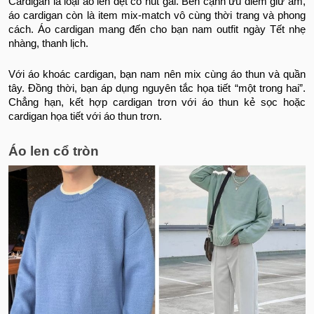
Cardigan là loại áo len dệt có nút gài. Bên cạnh ưu điểm giữ ấm,
áo cardigan còn là item mix-match vô cùng thời trang và phong
cách. Áo cardigan mang đến cho bạn nam outfit ngày Tết nhẹ
nhàng, thanh lịch.
Với áo khoác cardigan, bạn nam nên mix cùng áo thun và quần
tây. Đồng thời, bạn áp dụng nguyên tắc họa tiết “một trong hai”.
Chẳng hạn, kết hợp cardigan trơn với áo thun kẻ sọc hoặc
cardigan họa tiết với áo thun trơn.
Áo len cổ tròn