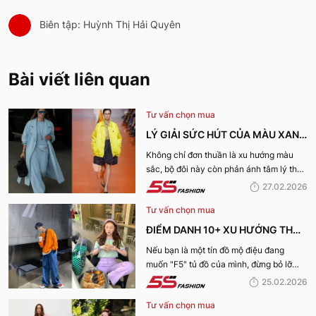
Biên tập: Huỳnh Thị Hải Quyên
Bài viết liên quan
Tư vấn chọn mua
LÝ GIẢI SỨC HÚT CỦA MÀU XANH
DƯƠNG LẠNH VÀ VÀNG ACACIA
Không chỉ đơn thuần là xu hướng màu
sắc, bộ đôi này còn phản ánh tâm lý thời
CHO XU HƯỚNG XUÂN HÈ 2026
đại và nhu cầu thể hiện cá tính rõ nét
27.02.2026
hơn bao giờ hết. Hãy cùng 5S Fashion lý
Tư vấn chọn mua
giải sức hút của màu Xanh dương lạnh và
vàng Acacia cho xu hướng Xuân Hè
ĐIỂM DANH 10+ XU HƯỚNG THỜI
2026
TRANG HOT NHẤT XUÂN HÈ
Nếu bạn là một tín đồ mộ điệu đang
muốn "F5" tủ đồ của mình, đừng bỏ lỡ
2026: SỰ TRỖI DẬY CỦA PHONG
những gợi ý của 5S Fashion về những xu
25.02.2026
CÁCH CÁ NHÂN
hướng xuân hè 2026 dẫn đầu dưới đây.
Tư vấn chọn mua