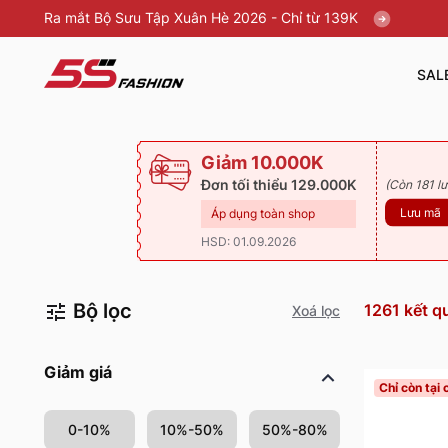
Ra mắt Bộ Sưu Tập Xuân Hè 2026 - Chỉ từ 139K
SAL
Giảm 10.000K
Đơn tối thiểu 129.000K
(Còn 181 lư
Lưu mã
Áp dụng toàn shop
HSD: 01.09.2026
Bộ lọc
1261
kết q
Xoá lọc
Giảm giá
Chỉ còn tại
0-10%
10%-50%
50%-80%