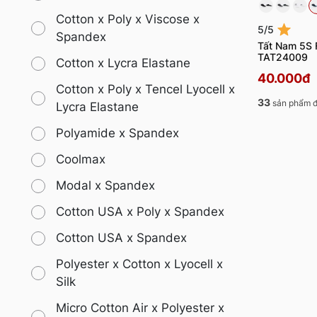
Cotton x Poly x Viscose x
5/5
Spandex
Tất Nam 5S 
TAT24009
Cotton x Lycra Elastane
40.000đ
Cotton x Poly x Tencel Lyocell x
33
sản phẩm đ
Lycra Elastane
Polyamide x Spandex
Coolmax
Modal x Spandex
Cotton USA x Poly x Spandex
Cotton USA x Spandex
Polyester x Cotton x Lyocell x
Silk
Micro Cotton Air x Polyester x