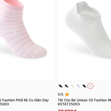
5/5
S Fashion Phối Kẻ Co Giãn Dày
Tất Cho Bé Unisex 5S Fashion 
25003
K0TAT25003