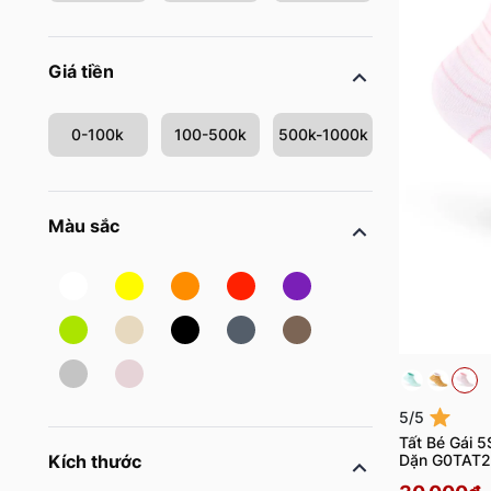
Giá tiền
0-100k
100-500k
500k-1000k
Màu sắc
5/5
Tất Bé Gái 5
Dặn G0TAT
Kích thước