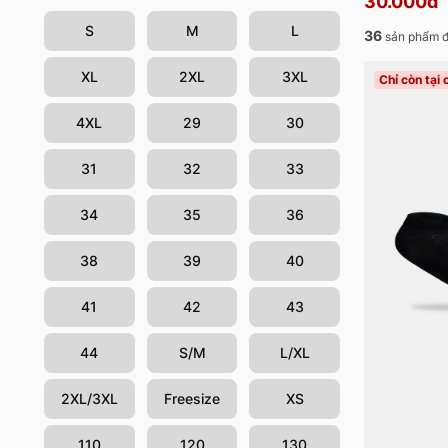
30.000đ
S
M
L
36
sản phẩm đ
XL
2XL
3XL
Chỉ còn tại
4XL
29
30
31
32
33
34
35
36
38
39
40
41
42
43
44
S/M
L/XL
2XL/3XL
Freesize
XS
110
120
130