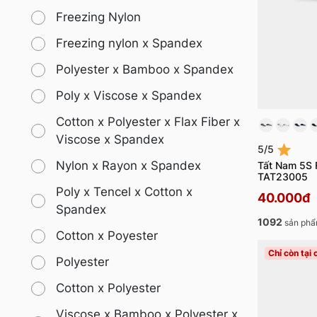
Freezing Nylon
Freezing nylon x Spandex
Polyester x Bamboo x Spandex
Poly x Viscose x Spandex
Cotton x Polyester x Flax Fiber x
Viscose x Spandex
5/5
Nylon x Rayon x Spandex
Tất Nam 5S 
TAT23005
Poly x Tencel x Cotton x
40.000đ
Spandex
1092
sản phẩ
Cotton x Poyester
Chỉ còn tại
Polyester
Cotton x Polyester
Viscose x Bamboo x Polyester x