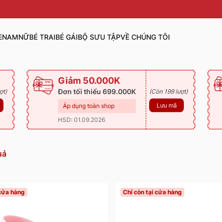
E
NAM
NỮ
BÉ TRAI
BÉ GÁI
BỘ SƯU TẬP
VỀ CHÚNG TÔI
Giảm 50.000K
Đơn tối thiểu 699.000K
ợt)
(Còn 199 lượt)
Lưu mã
Áp dụng toàn shop
HSD: 01.09.2026
uả
 cửa hàng
Chỉ còn tại cửa hàng