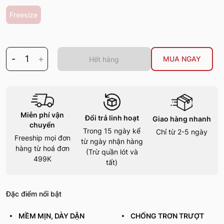
Freesize
-
1
+
MUA NGAY
Hết hàng
Miễn phí vận
Đổi trả linh hoạt
Giao hàng nhanh
chuyển
Trong 15 ngày kể
Chỉ từ 2-5 ngày
Freeship mọi đơn
từ ngày nhận hàng
hàng từ hoá đơn
(Trừ quần lót và
499K
tất)
Đặc điểm nổi bật
MỀM MỊN, DÀY DẶN
CHỐNG TRƠN TRƯỢT