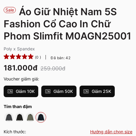
Áo Giữ Nhiệt Nam 5S
Sale
Fashion Cổ Cao In Chữ
Phom Slimfit M0AGN25001
Poly x Spandex
(0 )
Đã bán: 42
181.000đ
259.000đ
Voucher giảm giá:
Giảm 10K
Giảm 50K
Giảm 25K
Tím than đậm
Kích thước:
Hướng dẫn chọn size