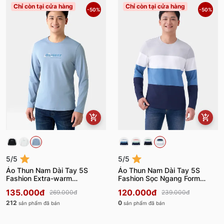
Chỉ còn tại cửa hàng
Chỉ còn tại cửa hàng
-50%
-50%
5/5
5/5
Áo Thun Nam Dài Tay 5S
Áo Thun Nam Dài Tay 5S
Fashion Extra-warm
Fashion Sọc Ngang Form
ATH24006
Regular Fit ATO23003
135.000đ
120.000đ
269.000đ
239.000đ
212
0
sản phẩm đã bán
sản phẩm đã bán