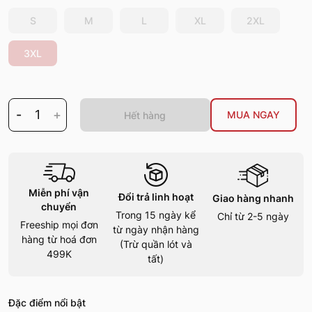
S
M
L
XL
2XL
3XL
-
1
+
MUA NGAY
Hết hàng
Miễn phí vận
Đổi trả linh hoạt
Giao hàng nhanh
chuyển
Trong 15 ngày kể
Chỉ từ 2-5 ngày
Freeship mọi đơn
từ ngày nhận hàng
hàng từ hoá đơn
(Trừ quần lót và
499K
tất)
Đặc điểm nổi bật