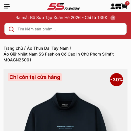
0
Ra mắt Bộ Sưu Tập Xuân Hè 2026 - Chỉ từ 139K
/
/
Trang chủ
Áo Thun Dài Tay Nam
Áo Giữ Nhiệt Nam 5S Fashion Cổ Cao In Chữ Phom Slimfit
M0AGN25001
Chỉ còn tại cửa hàng
-30%