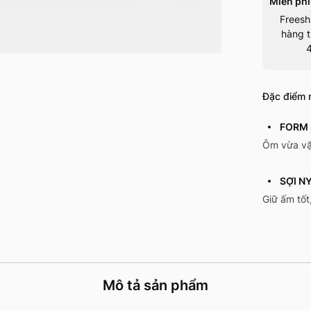
Miễn phí
Freesh
hàng t
Đặc điểm n
FORM 
Ôm vừa vặ
SỢI N
Giữ ấm tốt
Mô tả sản phẩm