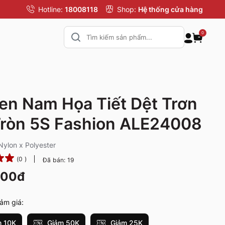
Hotline:
18008118
Shop:
Hệ thống cửa hàng
0
en Nam Họa Tiết Dệt Trơn
ròn 5S Fashion ALE24008
Nylon x Polyester
(0 )
Đã bán: 19
000đ
ảm giá:
 10K
Giảm 50K
Giảm 25K