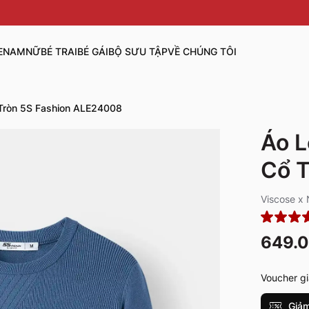
E
NAM
NỮ
BÉ TRAI
BÉ GÁI
BỘ SƯU TẬP
VỀ CHÚNG TÔI
 Tròn 5S Fashion ALE24008
Áo L
Cổ T
Viscose x 
649.
Voucher gi
Giảm