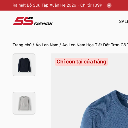
Ra mắt Bộ Sưu Tập Xuân Hè 2026 - Chỉ từ 139K
SAL
/
/
Trang chủ
Áo Len Nam
Áo Len Nam Họa Tiết Dệt Trơn Cổ
Chỉ còn tại cửa hàng