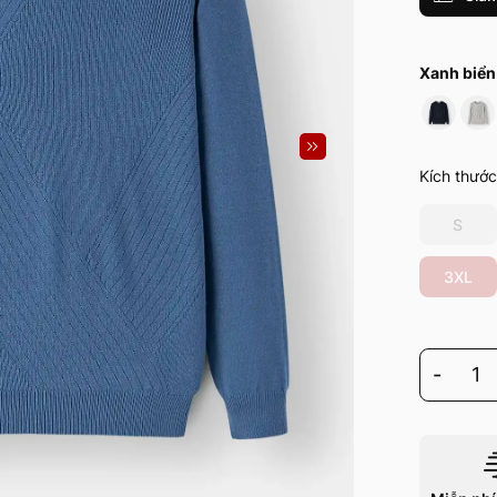
Xanh biể
Kích thước
S
3XL
-
1