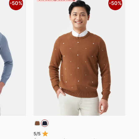
-50%
-50%
5/5