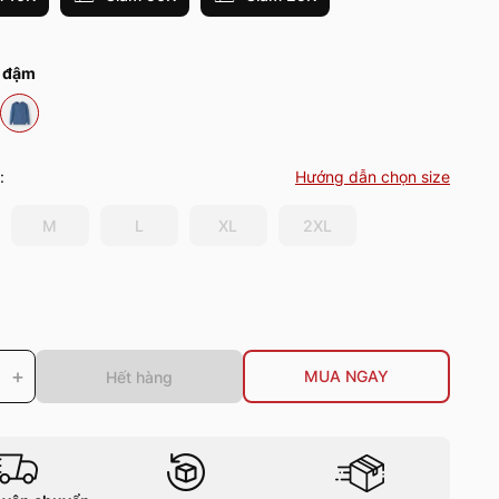
n đậm
:
Hướng dẫn chọn size
M
L
XL
2XL
+
MUA NGAY
Hết hàng