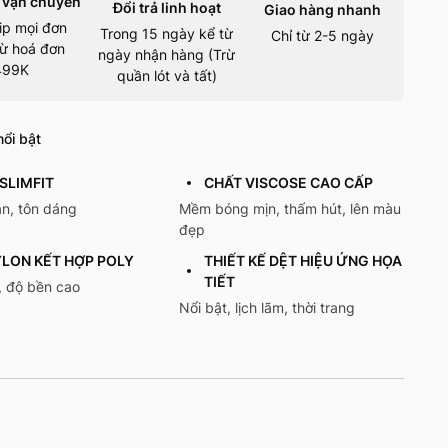
 vận chuyển
Đổi trả linh hoạt
Giao hàng nhanh
ip mọi đơn
Trong 15 ngày kể từ
Chỉ từ 2-5 ngày
ừ hoá đơn
ngày nhận hàng (Trừ
499K
quần lót và tất)
ổi bật
SLIMFIT
CHẤT VISCOSE CAO CẤP
n, tôn dáng
Mềm bóng mịn, thấm hút, lên màu
đẹp
YLON KẾT HỢP POLY
THIẾT KẾ DỆT HIỆU ỨNG HỌA
TIẾT
, độ bền cao
Nổi bật, lịch lãm, thời trang