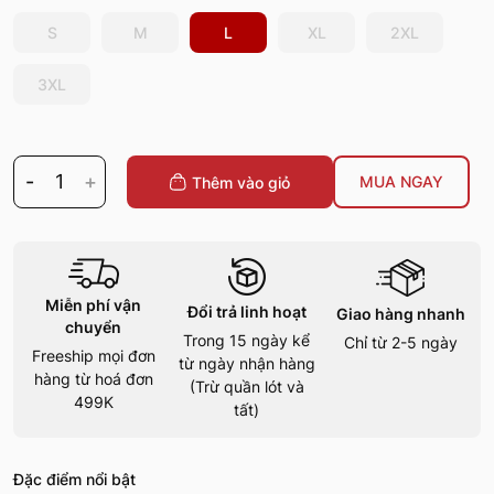
S
M
L
XL
2XL
3XL
-
1
+
MUA NGAY
Thêm vào giỏ
Miễn phí vận
Đổi trả linh hoạt
Giao hàng nhanh
chuyển
Trong 15 ngày kể
Chỉ từ 2-5 ngày
Freeship mọi đơn
từ ngày nhận hàng
hàng từ hoá đơn
(Trừ quần lót và
499K
tất)
Đặc điểm nổi bật