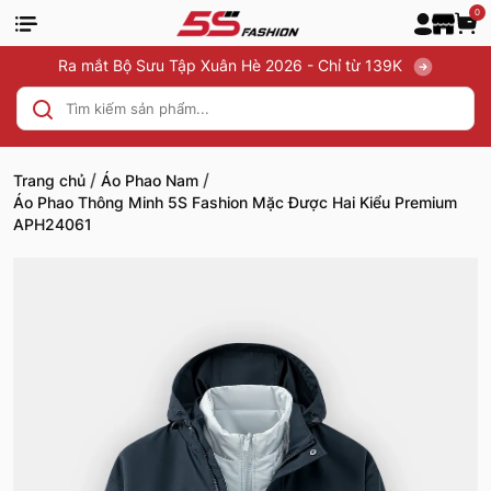
0
Ra mắt Bộ Sưu Tập Xuân Hè 2026 - Chỉ từ 139K
/
/
Trang chủ
Áo Phao Nam
Áo Phao Thông Minh 5S Fashion Mặc Được Hai Kiểu Premium
APH24061