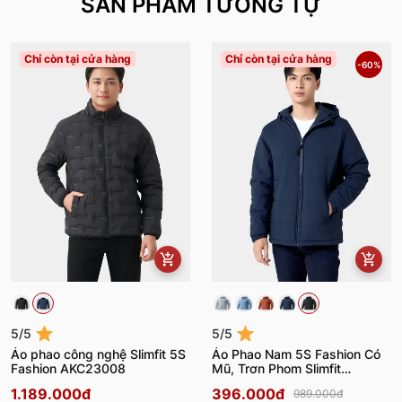
SẢN PHẨM TƯƠNG TỰ
Chỉ còn tại cửa hàng
Chỉ còn tại cửa hàng
-60%
5/5
5/5
Áo phao công nghệ Slimfit 5S
Áo Phao Nam 5S Fashion Có
Fashion AKC23008
Mũ, Trơn Phom Slimfit
APH24062
1.189.000đ
396.000đ
989.000đ