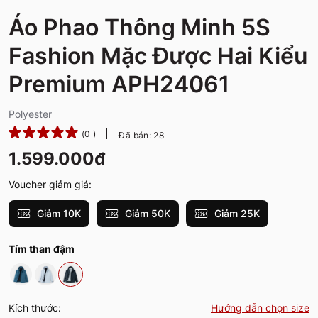
Áo Phao Thông Minh 5S
Fashion Mặc Được Hai Kiểu
Premium APH24061
Polyester
(0 )
Đã bán: 28
1.599.000đ
Voucher giảm giá:
Giảm 10K
Giảm 50K
Giảm 25K
Tím than đậm
Kích thước:
Hướng dẫn chọn size