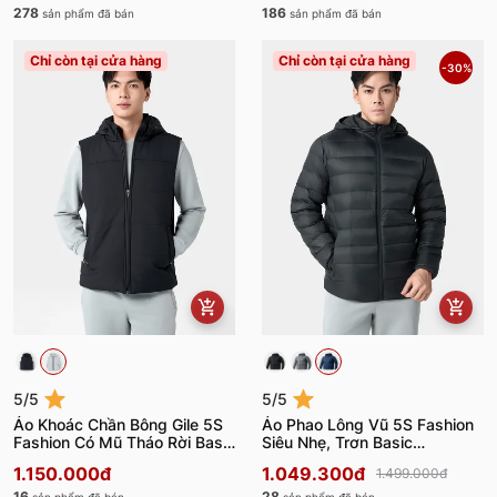
278
186
sản phẩm đã bán
sản phẩm đã bán
Chỉ còn tại cửa hàng
Chỉ còn tại cửa hàng
-30%
5/5
5/5
Áo Khoác Chần Bông Gile 5S
Áo Phao Lông Vũ 5S Fashion
Fashion Có Mũ Tháo Rời Basic
Siêu Nhẹ, Trơn Basic
APH24025
APH24023
1.150.000đ
1.049.300đ
1.499.000đ
16
28