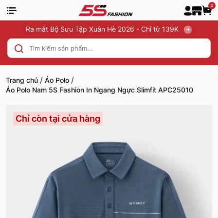
0
Ra mắt Bộ Sưu Tập Xuân Hè 2026 - Chỉ từ 139K
/
/
Trang chủ
Áo Polo
Áo Polo Nam 5S Fashion In Ngang Ngực Slimfit APC25010
Chỉ còn tại cửa hàng