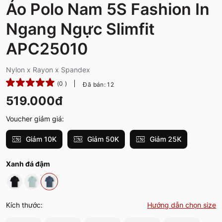
Áo Polo Nam 5S Fashion In
Ngang Ngực Slimfit
APC25010
Nylon x Rayon x Spandex
(0 )
Đã bán: 12
519.000đ
Voucher giảm giá:
Giảm 10K
Giảm 50K
Giảm 25K
Xanh đá đậm
Kích thước:
Hướng dẫn chọn size