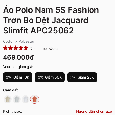
Áo Polo Nam 5S Fashion
Trơn Bo Dệt Jacquard
Slimfit APC25062
Cotton x Polyester
(0 )
Đã bán: 20
469.000đ
Voucher giảm giá:
Giảm 10K
Giảm 50K
Giảm 25K
Cam đất
Kích thước:
Hướng dẫn chọn size