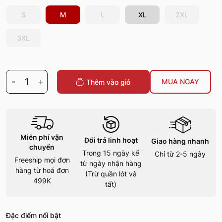
S
M
L
XL
2XL
3XL
-
1
+
MUA NGAY
Thêm vào giỏ
Miễn phí vận
Đổi trả linh hoạt
Giao hàng nhanh
chuyển
Trong 15 ngày kể
Chỉ từ 2-5 ngày
Freeship mọi đơn
từ ngày nhận hàng
hàng từ hoá đơn
(Trừ quần lót và
499K
tất)
Đặc điểm nổi bật