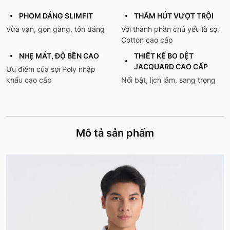
PHOM DÁNG SLIMFIT
THẤM HÚT VƯỢT TRỘI
Vừa vặn, gọn gàng, tôn dáng
Với thành phần chủ yếu là sợi
Cotton cao cấp
NHẸ MÁT, ĐỘ BỀN CAO
THIẾT KẾ BO DỆT
JACQUARD CAO CẤP
Ưu điểm của sợi Poly nhập
khẩu cao cấp
Nổi bật, lịch lãm, sang trọng
Mô tả sản phẩm