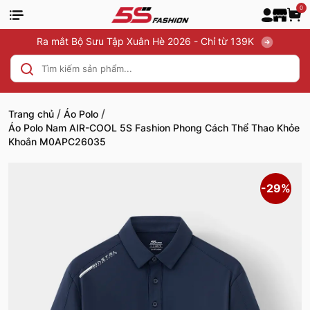
0
Ra mắt Bộ Sưu Tập Xuân Hè 2026 - Chỉ từ 139K
/
/
Trang chủ
Áo Polo
Áo Polo Nam AIR-COOL 5S Fashion Phong Cách Thể Thao Khỏe
Khoắn M0APC26035
-29%