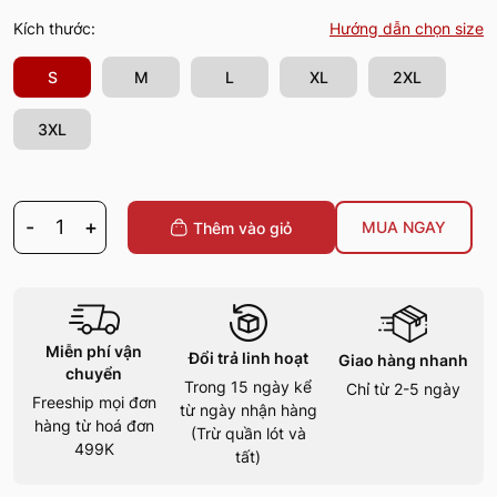
Kích thước:
Hướng dẫn chọn size
S
M
L
XL
2XL
3XL
-
1
+
MUA NGAY
Thêm vào giỏ
Miễn phí vận
Đổi trả linh hoạt
Giao hàng nhanh
chuyển
Trong 15 ngày kể
Chỉ từ 2-5 ngày
Freeship mọi đơn
từ ngày nhận hàng
hàng từ hoá đơn
(Trừ quần lót và
499K
tất)