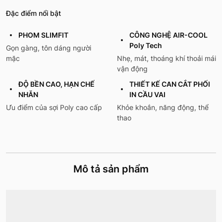
Đặc điểm nổi bật
PHOM SLIMFIT
CÔNG NGHỆ AIR-COOL
Poly Tech
Gọn gàng, tôn dáng người
mặc
Nhẹ, mát, thoáng khí thoải mái
vận động
ĐỘ BỀN CAO, HẠN CHẾ
THIẾT KẾ CAN CẮT PHỐI
NHĂN
IN CẦU VAI
Ưu điểm của sợi Poly cao cấp
Khỏe khoắn, năng động, thể
thao
Mô tả sản phẩm