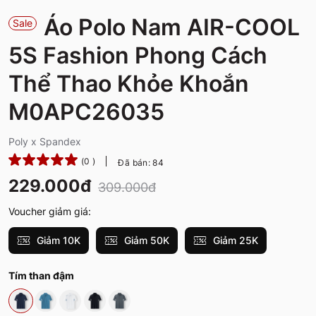
Áo Polo Nam AIR-COOL
Sale
5S Fashion Phong Cách
Thể Thao Khỏe Khoắn
M0APC26035
Poly x Spandex
(0 )
Đã bán: 84
229.000đ
309.000đ
Voucher giảm giá:
Giảm 10K
Giảm 50K
Giảm 25K
Tím than đậm