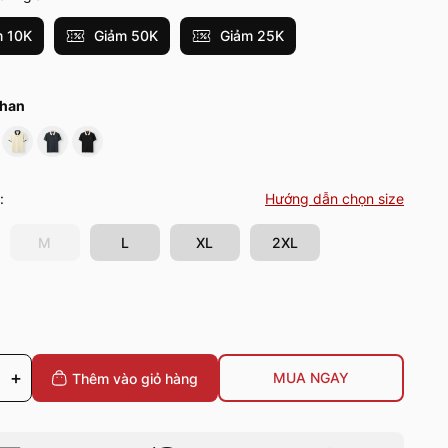
 10K
Giảm 50K
Giảm 25K
than
:
Hướng dẫn chọn size
M
L
XL
2XL
+
MUA NGAY
Thêm vào giỏ
hàng