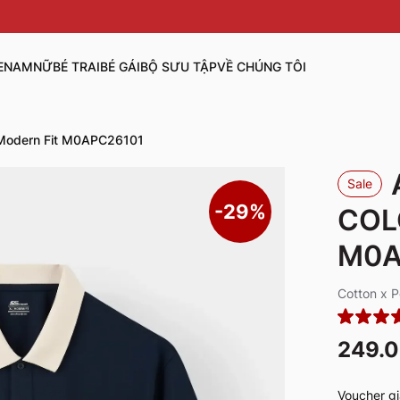
E
NAM
NỮ
BÉ TRAI
BÉ GÁI
BỘ SƯU TẬP
VỀ CHÚNG TÔI
Modern Fit M0APC26101
Sale
-29%
COL
M0A
Cotton x 
249.
Voucher gi