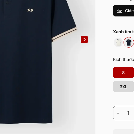
Giảm
Xanh tím 
Kích thước
S
3XL
-
1