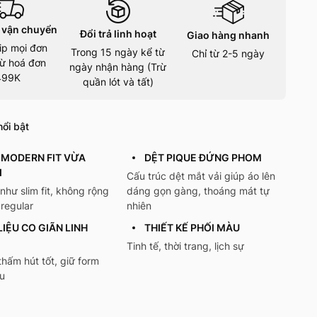
 vận chuyển
Đổi trả linh hoạt
Giao hàng nhanh
ip mọi đơn
Trong 15 ngày kể từ
Chỉ từ 2-5 ngày
ừ hoá đơn
ngày nhận hàng (Trừ
499K
quần lót và tất)
ổi bật
MODERN FIT VỪA
DỆT PIQUE ĐỨNG PHOM
I
Cấu trúc dệt mắt vải giúp áo lên
hư slim fit, không rộng
dáng gọn gàng, thoáng mát tự
regular
nhiên
LIỆU CO GIÃN LINH
THIẾT KẾ PHỐI MÀU
Tinh tế, thời trang, lịch sự
hấm hút tốt, giữ form
u