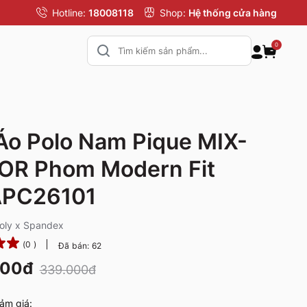
Hotline:
18008118
Shop:
Hệ thống cửa hàng
0
Áo Polo Nam Pique MIX-
OR Phom Modern Fit
PC26101
Poly x Spandex
(0 )
Đã bán: 62
000đ
339.000đ
ảm giá: