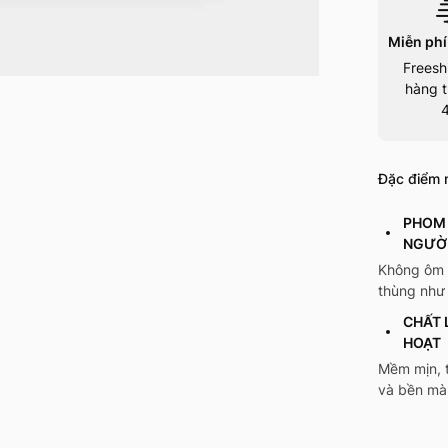
Miễn phí
Freesh
hàng t
Đặc điểm n
PHOM 
NGƯỜ
Không ôm n
thùng như 
CHẤT 
HOẠT
Mềm mịn, t
và bền mà