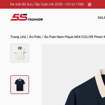
Ra mắt Bộ Sưu Tập Xuân Hè 2026 - Chỉ từ 139K
SAL
/
/
Trang chủ
Áo Polo
Áo Polo Nam Pique MIX-COLOR Phom 