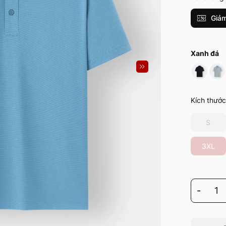
Giảm
Xanh đá
Kích thước
S
3XL
-
1