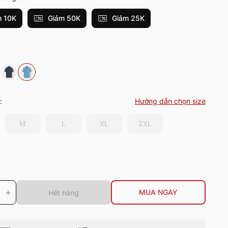
 10K
Giảm 50K
Giảm 25K
:
Hướng dẫn chọn size
M
L
XL
2XL
+
MUA NGAY
Hết hàng