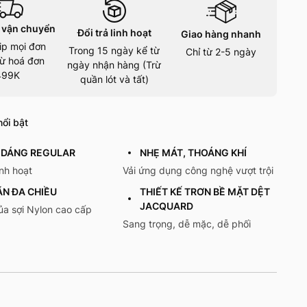
 vận chuyển
Đổi trả linh hoạt
Giao hàng nhanh
ip mọi đơn
Trong 15 ngày kể từ
Chỉ từ 2-5 ngày
ừ hoá đơn
ngày nhận hàng (Trừ
499K
quần lót và tất)
ổi bật
 DÁNG REGULAR
NHẸ MÁT, THOÁNG KHÍ
inh hoạt
Vải ứng dụng công nghệ vượt trội
ÃN ĐA CHIỀU
THIẾT KẾ TRƠN BỀ MẶT DỆT
JACQUARD
ủa sợi Nylon cao cấp
Sang trọng, dễ mặc, dễ phối