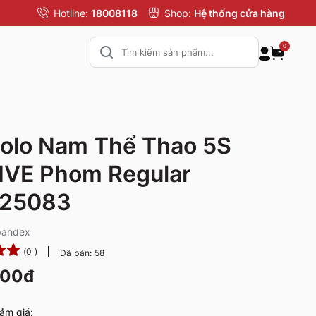
Hotline:
18008118
Shop:
Hệ thống cửa hàng
0
olo Nam Thể Thao 5S
IVE Phom Regular
25083
pandex
(0 )
Đã bán: 58
000đ
ảm giá: