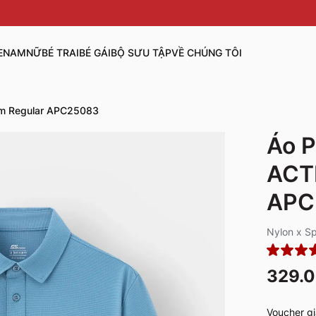
E
NAM
NỮ
BÉ TRAI
BÉ GÁI
BỘ SƯU TẬP
VỀ CHÚNG TÔI
om Regular APC25083
Áo P
ACT
APC
Nylon x S
329.
Voucher gi