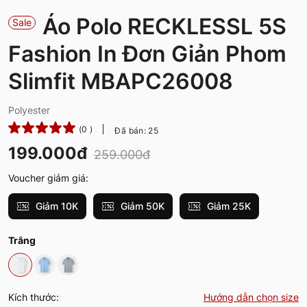
Áo Polo RECKLESSL 5S
Sale
Fashion In Đơn Giản Phom
Slimfit MBAPC26008
Polyester
(0 )
Đã bán: 25
199.000đ
259.000đ
Voucher giảm giá:
Giảm 10K
Giảm 50K
Giảm 25K
Trắng
Kích thước:
Hướng dẫn chọn size