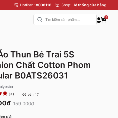
Hotline:
18008118
Shop:
Hệ thống cửa hàng
0
Áo Thun Bé Trai 5S
ion Chất Cotton Phom
ular B0ATS26031
olyester
(0 )
Đã bán: 17
00đ
159.000đ
ảm giá: