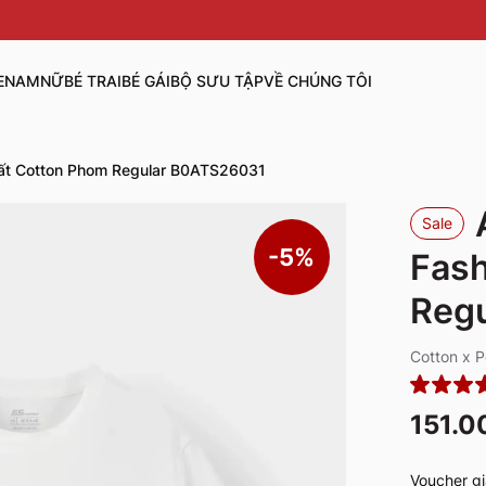
E
NAM
NỮ
BÉ TRAI
BÉ GÁI
BỘ SƯU TẬP
VỀ CHÚNG TÔI
hất Cotton Phom Regular B0ATS26031
Sale
-5%
Fash
Reg
Cotton x P
151.0
Voucher gi