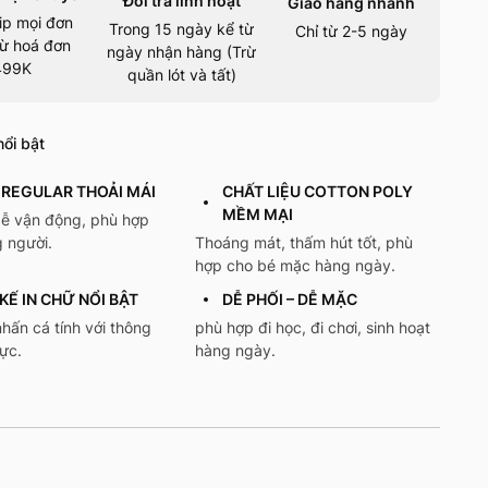
Đổi trả linh hoạt
Giao hàng nhanh
ip mọi đơn
Trong 15 ngày kể từ
Chỉ từ 2-5 ngày
ừ hoá đơn
ngày nhận hàng (Trừ
499K
quần lót và tất)
ổi bật
REGULAR THOẢI MÁI
CHẤT LIỆU COTTON POLY
MỀM MẠI
dễ vận động, phù hợp
 người.
Thoáng mát, thấm hút tốt, phù
hợp cho bé mặc hàng ngày.
KẾ IN CHỮ NỔI BẬT
DỄ PHỐI – DỄ MẶC
hấn cá tính với thông
phù hợp đi học, đi chơi, sinh hoạt
cực.
hàng ngày.