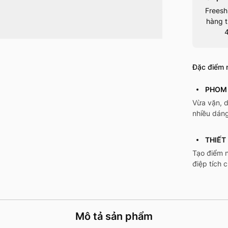
Freesh
hàng t
Đặc điểm n
PHOM 
Vừa vặn, 
nhiều dáng
THIẾT 
Tạo điểm n
điệp tích 
Mô tả sản phẩm