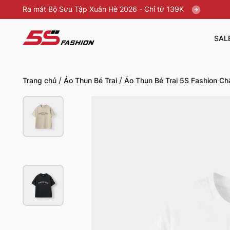
Ra mắt Bộ Sưu Tập Xuân Hè 2026 - Chỉ từ 139K
SAL
/
/
Trang chủ
Áo Thun Bé Trai
Áo Thun Bé Trai 5S Fashion C