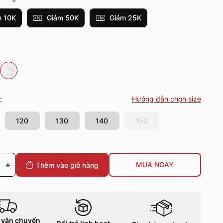
 10K
Giảm 50K
Giảm 25K
:
Hướng dẫn chọn size
120
130
140
150
+
MUA NGAY
Thêm vào giỏ
hàng
 vận chuyển