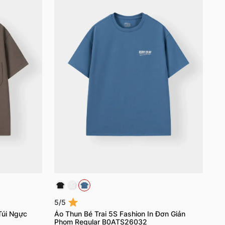
5/5
Túi Ngực
Áo Thun Bé Trai 5S Fashion In Đơn Giản
Phom Regular B0ATS26032