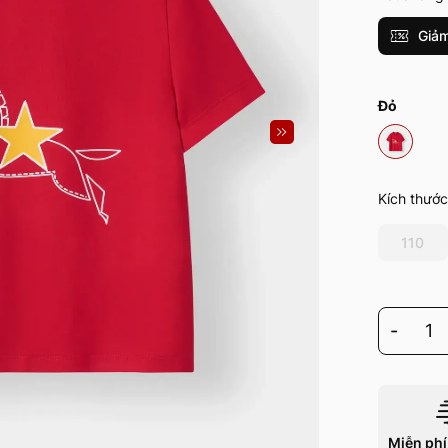
Giảm
Đỏ
Kích thước
110
-
1
Miễn phí