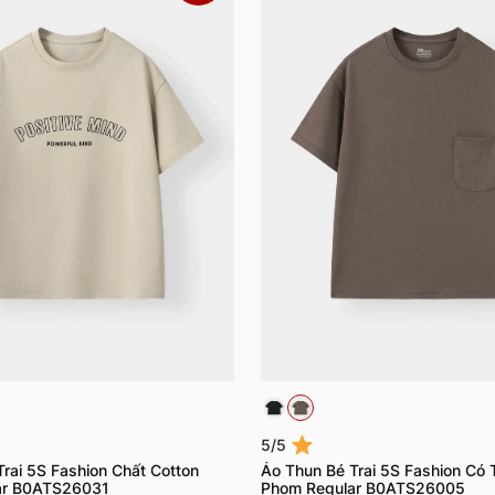
5/5
rai 5S Fashion Chất Cotton
Áo Thun Bé Trai 5S Fashion Có 
ar B0ATS26031
Phom Regular B0ATS26005