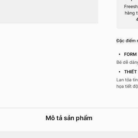
Freesh
hàng t
Đặc điểm n
FORM 
Bé dễ dàng
THIẾT
Lan tỏa ti
họa tiết đ
Mô tả sản phẩm