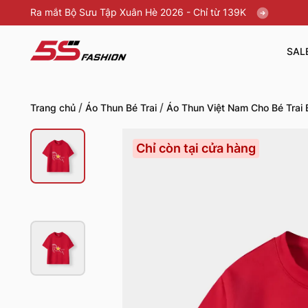
Ra mắt Bộ Sưu Tập Xuân Hè 2026 - Chỉ từ 139K
SAL
/
/
Trang chủ
Áo Thun Bé Trai
Áo Thun Việt Nam Cho Bé Trai
Chỉ còn tại cửa hàng