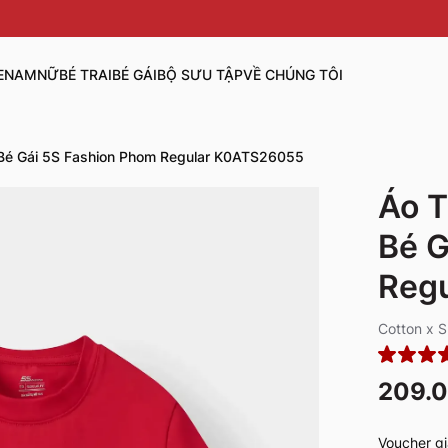
E
NAM
NỮ
BÉ TRAI
BÉ GÁI
BỘ SƯU TẬP
VỀ CHÚNG TÔI
 Bé Gái 5S Fashion Phom Regular K0ATS26055
Áo T
Bé G
Reg
Cotton x 
209.
Voucher gi