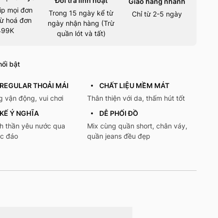
Đổi trả linh hoạt
Giao hàng nhanh
ip mọi đơn
Trong 15 ngày kể từ
Chỉ từ 2-5 ngày
ừ hoá đơn
ngày nhận hàng (Trừ
499K
quần lót và tất)
ổi bật
REGULAR THOẢI MÁI
CHẤT LIỆU MỀM MÁT
 vận động, vui chơi
Thân thiện với da, thấm hút tốt
 KẾ Ý NGHĨA
DỄ PHỐI ĐỒ
nh thần yêu nước qua
Mix cùng quần short, chân váy,
ộc đáo
quần jeans đều đẹp