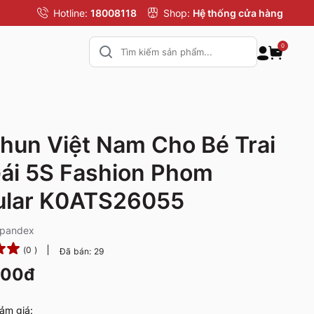
Hotline:
18008118
Shop:
Hệ thống cửa hàng
0
hun Việt Nam Cho Bé Trai
ái 5S Fashion Phom
ular K0ATS26055
Spandex
(0 )
Đã bán: 29
000đ
ảm giá: