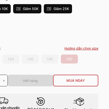
 10K
Giảm 50K
Giảm 25K
:
Hướng dẫn chọn size
120
130
140
150
+
MUA NGAY
Hết hàng
 vận chuyển