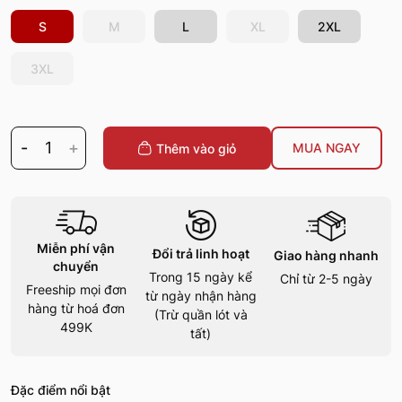
S
M
L
XL
2XL
3XL
-
1
+
MUA NGAY
Thêm vào giỏ
Miễn phí vận
Đổi trả linh hoạt
Giao hàng nhanh
chuyển
Trong 15 ngày kể
Chỉ từ 2-5 ngày
Freeship mọi đơn
từ ngày nhận hàng
hàng từ hoá đơn
(Trừ quần lót và
499K
tất)
Đặc điểm nổi bật