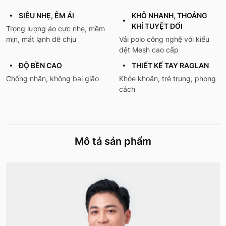
SIÊU NHẸ, ÊM ÁI
KHÔ NHANH, THOÁNG
KHÍ TUYỆT ĐỐI
Trọng lượng áo cực nhẹ, mềm
mịn, mát lạnh dễ chịu
Vải polo công nghệ với kiểu
dệt Mesh cao cấp
ĐỘ BỀN CAO
THIẾT KẾ TAY RAGLAN
Chống nhăn, không bai gião
Khỏe khoắn, trẻ trung, phong
cách
Mô tả sản phẩm