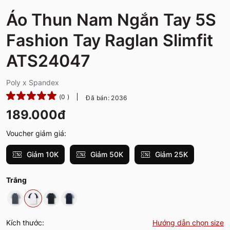
Áo Thun Nam Ngắn Tay 5S
Fashion Tay Raglan Slimfit
ATS24047
Poly x Spandex
(0 )
Đã bán: 2036
189.000đ
Voucher giảm giá:
Giảm 10K
Giảm 50K
Giảm 25K
Trắng
Kích thước:
Hướng dẫn chọn size