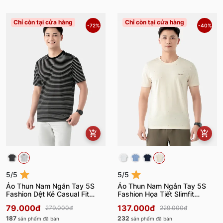
Chỉ còn tại cửa hàng
Chỉ còn tại cửa hàng
-72%
-40%
5/5
5/5
Áo Thun Nam Ngắn Tay 5S
Áo Thun Nam Ngắn Tay 5S
Fashion Dệt Kẻ Casual Fit
Fashion Họa Tiết Slimfit
ATS24001
ATS24005
79.000đ
137.000đ
279.000đ
229.000đ
187
232
sản phẩm đã bán
sản phẩm đã bán