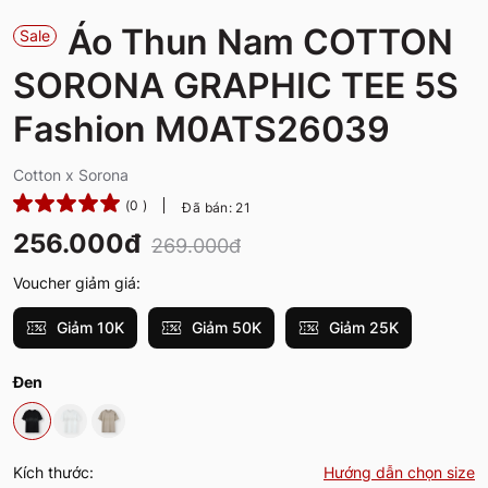
Áo Thun Nam COTTON
Sale
SORONA GRAPHIC TEE 5S
Fashion M0ATS26039
Cotton x Sorona
(0 )
Đã bán: 21
256.000đ
269.000đ
Voucher giảm giá:
Giảm 10K
Giảm 50K
Giảm 25K
Đen
Kích thước:
Hướng dẫn chọn size