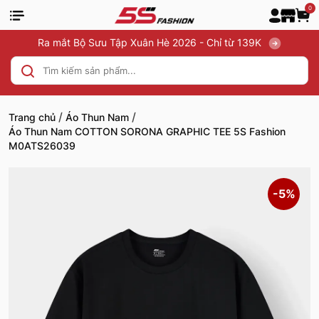
0
Ra mắt Bộ Sưu Tập Xuân Hè 2026 - Chỉ từ 139K
/
/
Trang chủ
Áo Thun Nam
Áo Thun Nam COTTON SORONA GRAPHIC TEE 5S Fashion
M0ATS26039
-5%