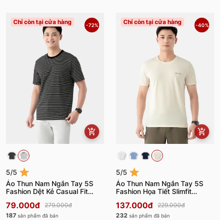
Chỉ còn tại cửa hàng
Chỉ còn tại cửa hàng
-72%
-40%
5/5
5/5
Áo Thun Nam Ngắn Tay 5S
Áo Thun Nam Ngắn Tay 5S
Fashion Dệt Kẻ Casual Fit
Fashion Họa Tiết Slimfit
ATS24001
ATS24005
79.000đ
137.000đ
279.000đ
229.000đ
187
232
sản phẩm đã bán
sản phẩm đã bán