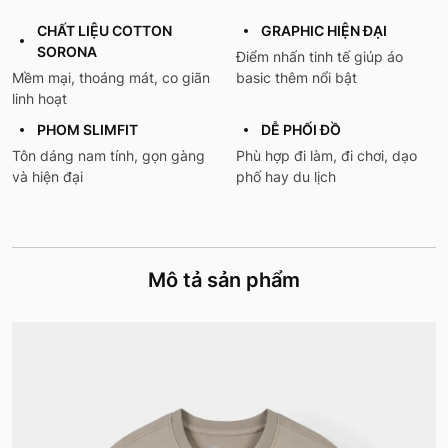
CHẤT LIỆU COTTON
GRAPHIC HIỆN ĐẠI
SORONA
Điểm nhấn tinh tế giúp áo
Mềm mại, thoáng mát, co giãn
basic thêm nổi bật
linh hoạt
PHOM SLIMFIT
DỄ PHỐI ĐỒ
Tôn dáng nam tính, gọn gàng
Phù hợp đi làm, đi chơi, dạo
và hiện đại
phố hay du lịch
Mô tả sản phẩm