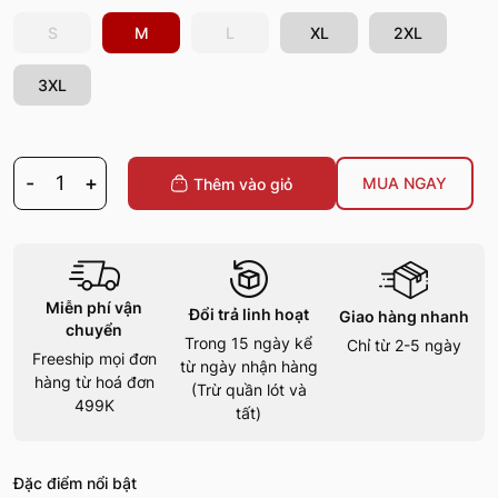
S
M
L
XL
2XL
3XL
-
1
+
MUA NGAY
Thêm vào giỏ
Miễn phí vận
Đổi trả linh hoạt
Giao hàng nhanh
chuyển
Trong 15 ngày kể
Chỉ từ 2-5 ngày
Freeship mọi đơn
từ ngày nhận hàng
hàng từ hoá đơn
(Trừ quần lót và
499K
tất)
Đặc điểm nổi bật