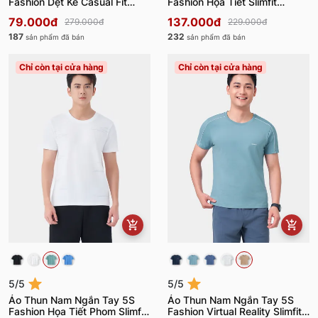
Fashion Dệt Kẻ Casual Fit
Fashion Họa Tiết Slimfit
ATS24001
ATS24005
79.000đ
137.000đ
279.000đ
229.000đ
187
232
sản phẩm đã bán
sản phẩm đã bán
Chỉ còn tại cửa hàng
Chỉ còn tại cửa hàng
5/5
5/5
Áo Thun Nam Ngắn Tay 5S
Áo Thun Nam Ngắn Tay 5S
Fashion Họa Tiết Phom Slimfit
Fashion Virtual Reality Slimfit