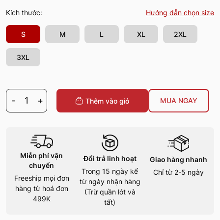
Kích thước:
Hướng dẫn chọn size
S
M
L
XL
2XL
3XL
-
1
+
MUA NGAY
Thêm vào giỏ
Miễn phí vận
Đổi trả linh hoạt
Giao hàng nhanh
chuyển
Trong 15 ngày kể
Chỉ từ 2-5 ngày
Freeship mọi đơn
từ ngày nhận hàng
hàng từ hoá đơn
(Trừ quần lót và
499K
tất)