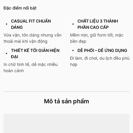
Đặc điểm nổi bật
CASUAL FIT CHUẨN
CHẤT LIỆU 3 THÀNH
DÁNG
PHẦN CAO CẤP
Vừa vặn, tôn dáng nhưng vẫn
Mềm mịn, giữ form tốt, mặc
thoải mái khi vận động
bền đẹp
THIẾT KẾ TỐI GIẢN HIỆN
DỄ PHỐI – DỄ ỨNG DỤNG
ĐẠI
Đi làm, đi chơi, du lịch đều phù
In chữ tinh tế, dễ mặc nhiều
hợp
hoàn cảnh
Mô tả sản phẩm