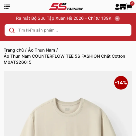
0
Ra mắt Bộ Sưu Tập Xuân Hè 2026 - Chỉ từ 139K
/
/
Trang chủ
Áo Thun Nam
Áo Thun Nam COUNTERFLOW TEE 5S FASHION Chất Cotton
M0ATS26015
-14%