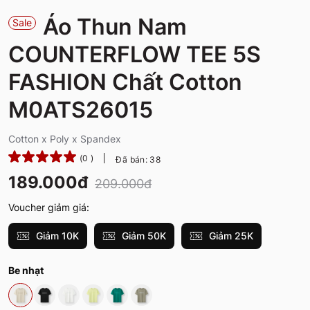
Áo Thun Nam
Sale
COUNTERFLOW TEE 5S
FASHION Chất Cotton
M0ATS26015
Cotton x Poly x Spandex
(0 )
Đã bán: 38
189.000đ
209.000đ
Voucher giảm giá:
Giảm 10K
Giảm 50K
Giảm 25K
Be nhạt