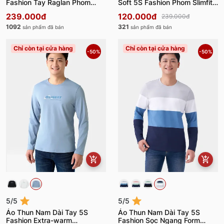
Fashion Tay Raglan Phom
Soft 5S Fashion Phom Slimfit
Slimfit ATH24012
ATH24014
239.000đ
120.000đ
239.000đ
1092
321
sản phẩm đã bán
sản phẩm đã bán
Chỉ còn tại cửa hàng
Chỉ còn tại cửa hàng
-50%
-50%
5/5
5/5
Áo Thun Nam Dài Tay 5S
Áo Thun Nam Dài Tay 5S
Fashion Extra-warm
Fashion Sọc Ngang Form