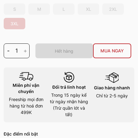
S
M
L
XL
2XL
3XL
-
1
+
MUA NGAY
Hết hàng
Miễn phí vận
Đổi trả linh hoạt
Giao hàng nhanh
chuyển
Trong 15 ngày kể
Chỉ từ 2-5 ngày
Freeship mọi đơn
từ ngày nhận hàng
hàng từ hoá đơn
(Trừ quần lót và
499K
tất)
Đặc điểm nổi bật