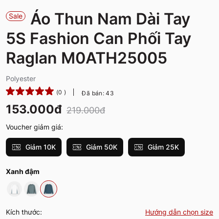
Áo Thun Nam Dài Tay
Sale
5S Fashion Can Phối Tay
Raglan M0ATH25005
Polyester
(0 )
Đã bán: 43
153.000đ
219.000đ
Voucher giảm giá:
Giảm 10K
Giảm 50K
Giảm 25K
Xanh đậm
Kích thước:
Hướng dẫn chọn size