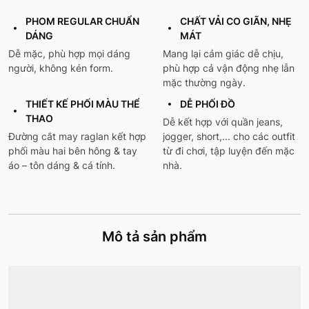
PHOM REGULAR CHUẨN
CHẤT VẢI CO GIÃN, NHẸ
DÁNG
MÁT
Dễ mặc, phù hợp mọi dáng
Mang lại cảm giác dễ chịu,
người, không kén form.
phù hợp cả vận động nhẹ lẫn
mặc thường ngày.
THIẾT KẾ PHỐI MÀU THỂ
DỄ PHỐI ĐỒ
THAO
Dễ kết hợp với quần jeans,
Đường cắt may raglan kết hợp
jogger, short,... cho các outfit
phối màu hai bên hông & tay
từ đi chơi, tập luyện đến mặc
áo – tôn dáng & cá tính.
nhà.
Mô tả sản phẩm