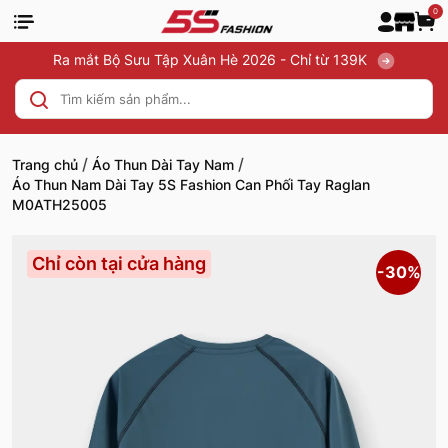
0
Ra mắt Bộ Sưu Tập Xuân Hè 2026 - Chỉ từ 139K
/
/
Trang chủ
Áo Thun Dài Tay Nam
Áo Thun Nam Dài Tay 5S Fashion Can Phối Tay Raglan
M0ATH25005
Chỉ còn tại cửa hàng
-30%