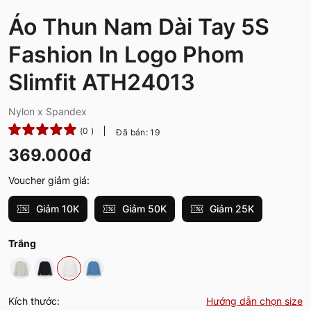
Áo Thun Nam Dài Tay 5S
Fashion In Logo Phom
Slimfit ATH24013
Nylon x Spandex
(0 )
Đã bán: 19
369.000đ
Voucher giảm giá:
Giảm 10K
Giảm 50K
Giảm 25K
Trắng
Kích thước:
Hướng dẫn chọn size