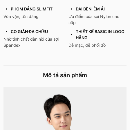
PHOM DÁNG SLIMFIT
DAI BỀN, ÊM ÁI
Vừa vặn, tôn dáng
Ưu điểm của sợi Nylon cao
cấp
CO GIÃN ĐA CHIỀU
THIẾT KẾ BASIC IN LOGO
HÃNG
Nhờ tính chất đàn hồi của sợi
Spandex
Dễ mặc, dễ phối đồ
Mô tả sản phẩm