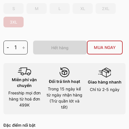
S
M
L
XL
2XL
3XL
-
1
+
MUA NGAY
Hết hàng
Miễn phí vận
Đổi trả linh hoạt
Giao hàng nhanh
chuyển
Trong 15 ngày kể
Chỉ từ 2-5 ngày
Freeship mọi đơn
từ ngày nhận hàng
hàng từ hoá đơn
(Trừ quần lót và
499K
tất)
Đặc điểm nổi bật