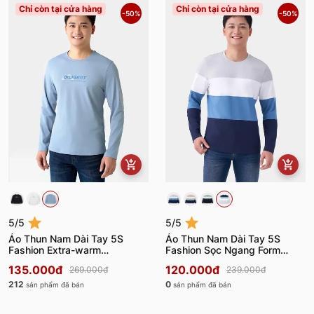
Chỉ còn tại cửa hàng
Chỉ còn tại cửa hàng
-50%
-50%
5/5
5/5
Áo Thun Nam Dài Tay 5S
Áo Thun Nam Dài Tay 5S
Fashion Extra-warm
Fashion Sọc Ngang Form
ATH24006
Regular Fit ATO23003
135.000đ
120.000đ
269.000đ
239.000đ
212
0
sản phẩm đã bán
sản phẩm đã bán