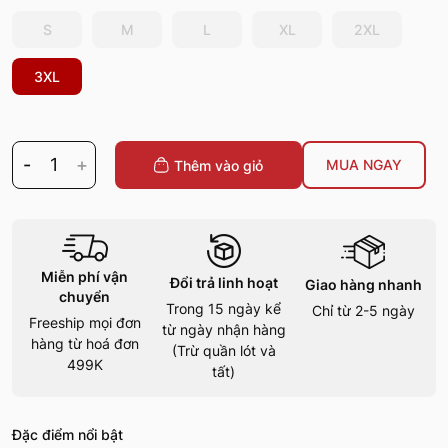
S
M
L
XL
2XL
3XL
-
1
+
MUA NGAY
Thêm vào giỏ
Miễn phí vận
Đổi trả linh hoạt
Giao hàng nhanh
chuyển
Trong 15 ngày kể
Chỉ từ 2-5 ngày
Freeship mọi đơn
từ ngày nhận hàng
hàng từ hoá đơn
(Trừ quần lót và
499K
tất)
Đặc điểm nổi bật