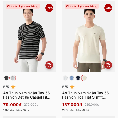
Chỉ còn tại cửa hàng
Chỉ còn tại cửa hàng
-72%
-40%
5/5
5/5
Áo Thun Nam Ngắn Tay 5S
Áo Thun Nam Ngắn Tay 5S
Fashion Dệt Kẻ Casual Fit
Fashion Họa Tiết Slimfit
ATS24001
ATS24005
79.000đ
137.000đ
279.000đ
229.000đ
187
232
sản phẩm đã bán
sản phẩm đã bán