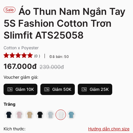
Áo Thun Nam Ngắn Tay
Sale
5S Fashion Cotton Trơn
Slimfit ATS25058
Cotton x Poyester
(0 )
Đã bán: 50
167.000đ
239.000đ
Voucher giảm giá:
Giảm 10K
Giảm 50K
Giảm 25K
Trắng
Kích thước:
Hướng dẫn chọn size