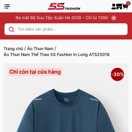
0
Ra mắt Bộ Sưu Tập Xuân Hè 2026 - Chỉ từ 139K
/
/
Trang chủ
Áo Thun Nam
Áo Thun Nam Thể Thao 5S Fashion In Lưng ATS25018
Chỉ còn tại cửa hàng
-30%