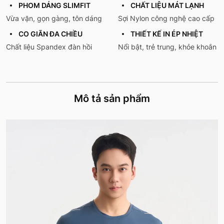
PHOM DÁNG SLIMFIT
CHẤT LIỆU MÁT LẠNH
Vừa vặn, gọn gàng, tôn dáng
Sợi Nylon công nghệ cao cấp
CO GIÃN ĐA CHIỀU
THIẾT KẾ IN ÉP NHIỆT
Chất liệu Spandex đàn hồi
Nổi bật, trẻ trung, khỏe khoắn
Mô tả sản phẩm