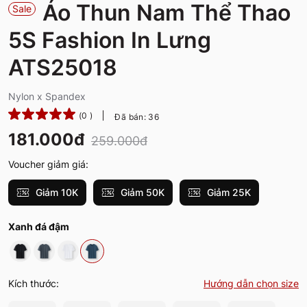
Áo Thun Nam Thể Thao
Sale
5S Fashion In Lưng
ATS25018
Nylon x Spandex
(0 )
Đã bán: 36
181.000đ
259.000đ
Voucher giảm giá:
Giảm 10K
Giảm 50K
Giảm 25K
Xanh đá đậm
Kích thước:
Hướng dẫn chọn size