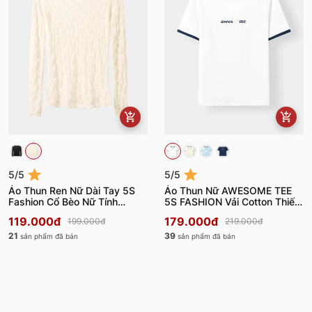
5/5
5/5
Áo Thun Ren Nữ Dài Tay 5S
Áo Thun Nữ AWESOME TEE
Fashion Cổ Bèo Nữ Tính
5S FASHION Vải Cotton Thiết
W0ATH25004
Kế Layer W0ATS26007
119.000đ
179.000đ
199.000đ
219.000đ
21
39
sản phẩm đã bán
sản phẩm đã bán