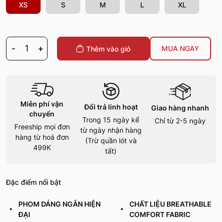
XS
S
M
L
XL
-
1
+
MUA NGAY
Thêm vào giỏ
Miễn phí vận
Đổi trả linh hoạt
Giao hàng nhanh
chuyển
Trong 15 ngày kể
Chỉ từ 2-5 ngày
Freeship mọi đơn
từ ngày nhận hàng
hàng từ hoá đơn
(Trừ quần lót và
499K
tất)
Đặc điểm nổi bật
PHOM DÁNG NGẮN HIỆN
CHẤT LIỆU BREATHABLE
ĐẠI
COMFORT FABRIC