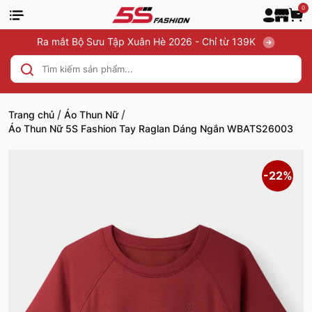
0
Ra mắt Bộ Sưu Tập Xuân Hè 2026 - Chỉ từ 139K
/
/
Trang chủ
Áo Thun Nữ
Áo Thun Nữ 5S Fashion Tay Raglan Dáng Ngắn WBATS26003
-22%