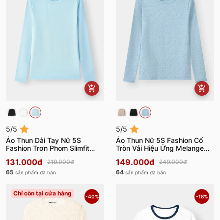
5/5
5/5
Áo Thun Dài Tay Nữ 5S
Áo Thun Nữ 5S Fashion Cổ
Fashion Trơn Phom Slimfit
Tròn Vải Hiệu Ứng Melange
W0ATH25001
W0ATH25003
131.000đ
149.000đ
219.000đ
249.000đ
65
64
sản phẩm đã bán
sản phẩm đã bán
Chỉ còn tại cửa hàng
-40%
-18%