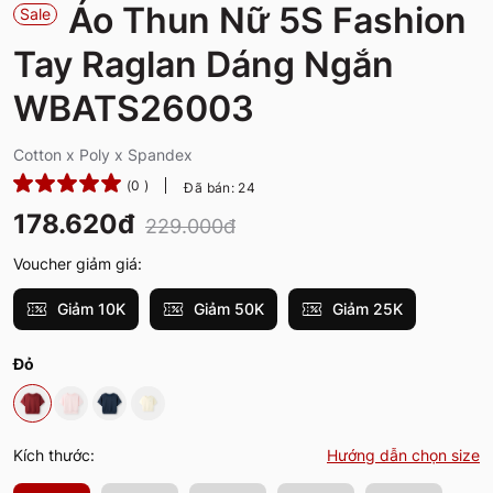
Áo Thun Nữ 5S Fashion
Sale
Tay Raglan Dáng Ngắn
WBATS26003
Cotton x Poly x Spandex
(0 )
Đã bán: 24
178.620đ
229.000đ
Voucher giảm giá:
Giảm 10K
Giảm 50K
Giảm 25K
Đỏ
Kích thước:
Hướng dẫn chọn size