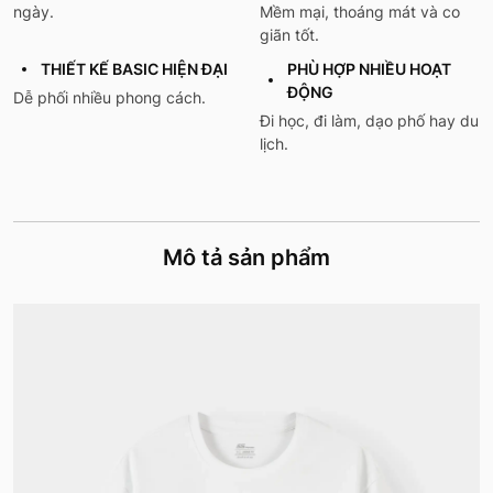
ngày.
Mềm mại, thoáng mát và co
giãn tốt.
THIẾT KẾ BASIC HIỆN ĐẠI
PHÙ HỢP NHIỀU HOẠT
ĐỘNG
Dễ phối nhiều phong cách.
Đi học, đi làm, dạo phố hay du
lịch.
Mô tả sản phẩm