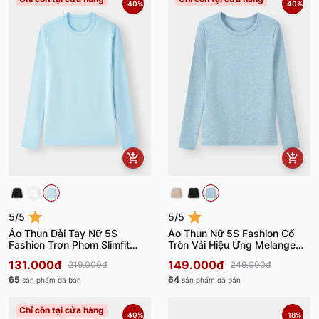
-40%
-40%
5/5
5/5
Áo Thun Dài Tay Nữ 5S
Áo Thun Nữ 5S Fashion Cổ
Fashion Trơn Phom Slimfit
Tròn Vải Hiệu Ứng Melange
W0ATH25001
W0ATH25003
131.000đ
149.000đ
219.000đ
249.000đ
65
64
sản phẩm đã bán
sản phẩm đã bán
Chỉ còn tại cửa hàng
-40%
-18%