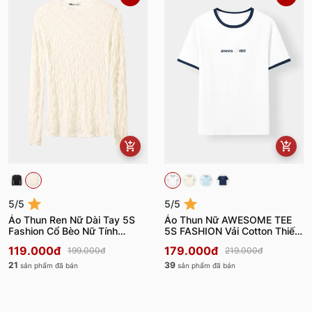
5/5
5/5
Áo Thun Ren Nữ Dài Tay 5S
Áo Thun Nữ AWESOME TEE
Fashion Cổ Bèo Nữ Tính
5S FASHION Vải Cotton Thiết
W0ATH25004
Kế Layer W0ATS26007
119.000đ
179.000đ
199.000đ
219.000đ
21
39
sản phẩm đã bán
sản phẩm đã bán