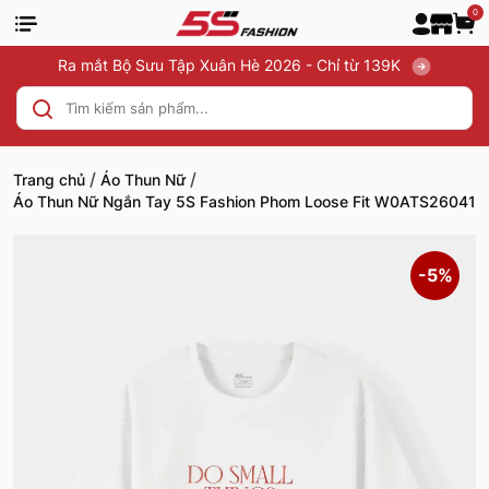
0
Ra mắt Bộ Sưu Tập Xuân Hè 2026 - Chỉ từ 139K
/
/
Trang chủ
Áo Thun Nữ
Áo Thun Nữ Ngắn Tay 5S Fashion Phom Loose Fit W0ATS26041
-5%