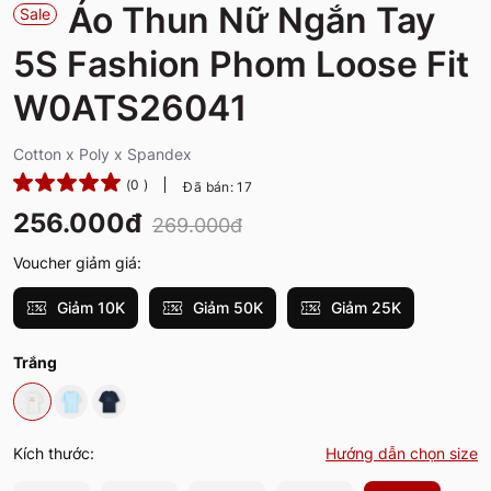
Áo Thun Nữ Ngắn Tay
Sale
5S Fashion Phom Loose Fit
W0ATS26041
Cotton x Poly x Spandex
(0 )
Đã bán: 17
256.000đ
269.000đ
Voucher giảm giá:
Giảm 10K
Giảm 50K
Giảm 25K
Trắng
Kích thước:
Hướng dẫn chọn size