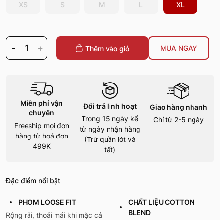
XS
S
M
L
XL
-
1
+
MUA NGAY
Thêm vào giỏ
Miễn phí vận
Đổi trả linh hoạt
Giao hàng nhanh
chuyển
Trong 15 ngày kể
Chỉ từ 2-5 ngày
Freeship mọi đơn
từ ngày nhận hàng
hàng từ hoá đơn
(Trừ quần lót và
499K
tất)
Đặc điểm nổi bật
PHOM LOOSE FIT
CHẤT LIỆU COTTON
BLEND
Rộng rãi, thoải mái khi mặc cả