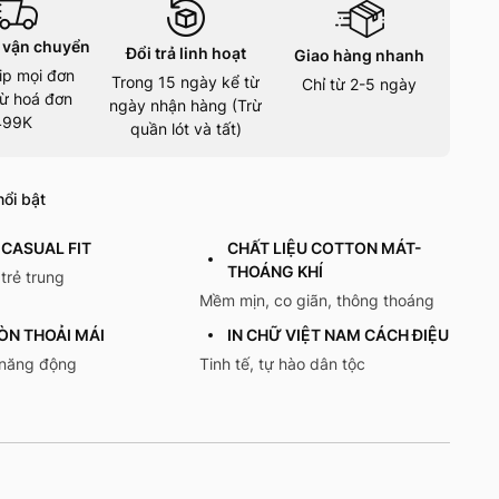
 vận chuyển
Đổi trả linh hoạt
Giao hàng nhanh
ip mọi đơn
Trong 15 ngày kể từ
Chỉ từ 2-5 ngày
ừ hoá đơn
ngày nhận hàng (Trừ
499K
quần lót và tất)
ổi bật
CASUAL FIT
CHẤT LIỆU COTTON MÁT-
THOÁNG KHÍ
 trẻ trung
Mềm mịn, co giãn, thông thoáng
ÒN THOẢI MÁI
IN CHỮ VIỆT NAM CÁCH ĐIỆU
 năng động
Tinh tế, tự hào dân tộc