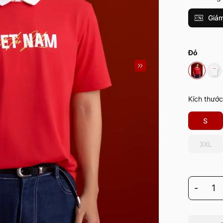
Giảm
Đỏ
Kích thước
S
3XL
-
1