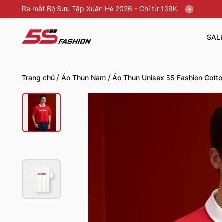
Ra mắt Bộ Sưu Tập Xuân Hè 2026 - Chỉ từ 139K
SAL
/
/
Trang chủ
Áo Thun Nam
Áo Thun Unisex 5S Fashion Cott