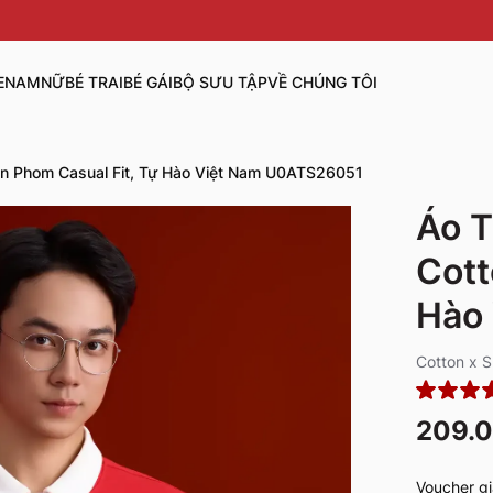
E
NAM
NỮ
BÉ TRAI
BÉ GÁI
BỘ SƯU TẬP
VỀ CHÚNG TÔI
on Phom Casual Fit, Tự Hào Việt Nam U0ATS26051
Áo T
Cott
Hào
Cotton x 
209.
Voucher gi