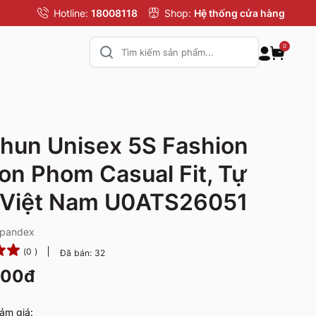
Hotline:
18008118
Shop:
Hệ thống cửa hàng
0
hun Unisex 5S Fashion
on Phom Casual Fit, Tự
 Việt Nam U0ATS26051
Spandex
(0 )
Đã bán: 32
000đ
ảm giá: