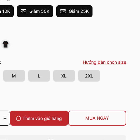
 10K
Giảm 50K
Giảm 25K
:
Hướng dẫn chọn size
M
L
XL
2XL
+
MUA NGAY
Thêm vào giỏ
hàng