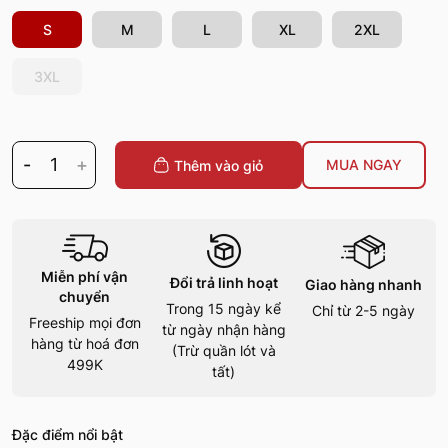
S
M
L
XL
2XL
3XL
-
1
+
MUA NGAY
Thêm vào giỏ
Miễn phí vận
Đổi trả linh hoạt
Giao hàng nhanh
chuyển
Trong 15 ngày kể
Chỉ từ 2-5 ngày
Freeship mọi đơn
từ ngày nhận hàng
hàng từ hoá đơn
(Trừ quần lót và
499K
tất)
Đặc điểm nổi bật