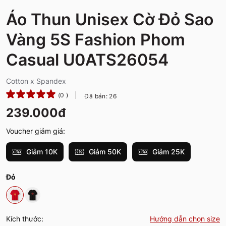
Áo Thun Unisex Cờ Đỏ Sao
Vàng 5S Fashion Phom
Casual U0ATS26054
Cotton x Spandex
(0 )
Đã bán: 26
239.000đ
Voucher giảm giá:
Giảm 10K
Giảm 50K
Giảm 25K
Đỏ
Kích thước:
Hướng dẫn chọn size